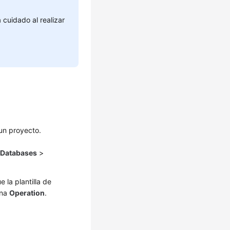
 cuidado al realizar
 un proyecto.
e
Databases
>
e la plantilla de
mna
Operation
.