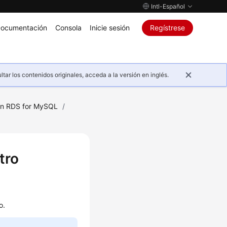
Intl-Español
ocumentación
Consola
Inicie sesión
Regístrese
ar los contenidos originales, acceda a la versión en inglés.
on RDS for MySQL
/
tro
o.