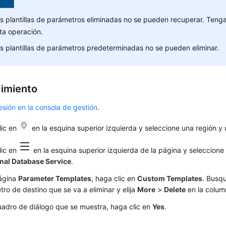
s plantillas de parámetros eliminadas no se pueden recuperar. Tenga
ta operación.
s plantillas de parámetros predeterminadas no se pueden eliminar.
imiento
sesión en la consola de gestión
.
lic en
en la esquina superior izquierda y seleccione una región y
lic en
en la esquina superior izquierda de la página y seleccion
onal Database Service
.
página
Parameter Templates
, haga clic en
Custom Templates
. Busqu
ro de destino que se va a eliminar y elija
More
>
Delete
en la colu
uadro de diálogo que se muestra, haga clic en
Yes
.