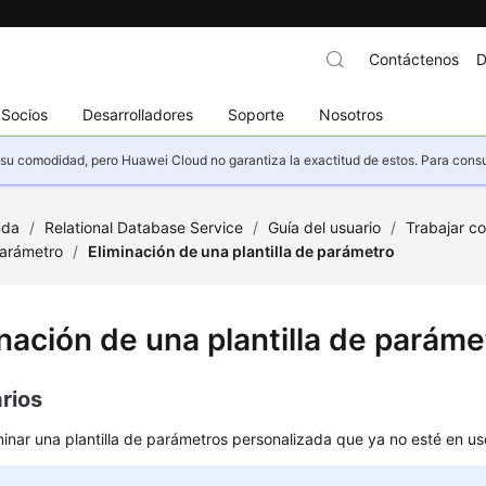
Contáctenos
D
Socios
Desarrolladores
Soporte
Nosotros
u comodidad, pero Huawei Cloud no garantiza la exactitud de estos. Para consult
uda
/
Relational Database Service
/
Guía del usuario
/
Trabajar c
parámetro
/
Eliminación de una plantilla de parámetro
nación de una plantilla de paráme
rios
inar una plantilla de parámetros personalizada que ya no esté en us