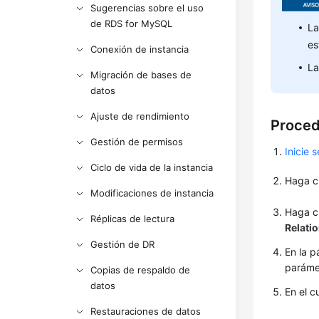
Sugerencias sobre el uso
de RDS for MySQL
La
es
Conexión de instancia
La
Migración de bases de
datos
Ajuste de rendimiento
Proced
Gestión de permisos
Inicie 
Ciclo de vida de la instancia
Haga c
Modificaciones de instancia
Haga c
Réplicas de lectura
Relati
Gestión de DR
En la 
parámet
Copias de respaldo de
datos
En el c
Restauraciones de datos