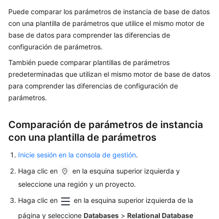
Puede comparar los parámetros de instancia de base de datos
Guía
del
con una plantilla de parámetros que utilice el mismo motor de
usuario
base de datos para comprender las diferencias de
configuración de parámetros.
Trabajar
También puede comparar plantillas de parámetros
con
predeterminadas que utilizan el mismo motor de base de datos
RDS
para comprender las diferencias de configuración de
for
parámetros.
MySQL
Sugerencias
Comparación de parámetros de instancia
sobre
con una plantilla de parámetros
el
uso
Inicie sesión en la consola de gestión
.
de
Haga clic en
en la esquina superior izquierda y
RDS
seleccione una región y un proyecto.
for
MySQL
Haga clic en
en la esquina superior izquierda de la
página y seleccione
Databases
>
Relational Database