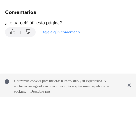
parámetros
de
Comentarios
una
instancia
¿Le pareció útil esta página?
de
Deje algún comentario
RDS
for
MySQL
Importación
de
una
plantilla
Utilizamos cookies para mejorar nuestro sitio y tu experiencia. Al
continuar navegando en nuestro sitio, tú aceptas nuestra política de
de
cookies.
Descubre más
parámetro
Exportación
de
una
plantilla
de