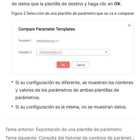
de
de datos que la plantilla de destino y haga clic en
OK
.
datos
Figura 2
Selección de una plantilla de parámetro que se va a comparar
Restauraciones
de
datos
Plantillas
de
parámetro
Creación
Si su configuración es diferente, se muestran los nombres
de
y valores de los parámetros de ambas plantillas de
una
parámetros.
plantilla
de
Si su configuración es la misma, no se muestran datos.
parámetros
Modificación
Tema anterior: Exportación de una plantilla de parámetro
de
Tema siguiente: Consulta del historial de cambios de parámetros