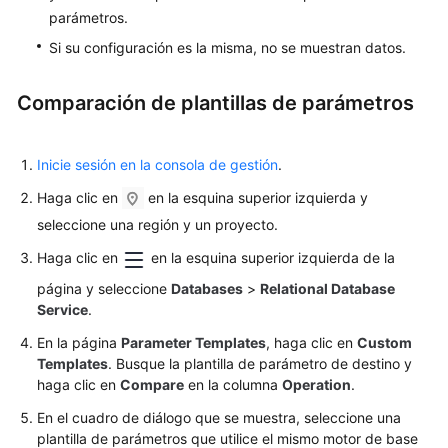
vida
parámetros.
de
la
Si su configuración es la misma, no se muestran datos.
instancia
Comparación de plantillas de parámetros
Modificaciones
de
instancia
Inicie sesión en la consola de gestión
.
Haga clic en
en la esquina superior izquierda y
Réplicas
seleccione una región y un proyecto.
de
lectura
Haga clic en
en la esquina superior izquierda de la
página y seleccione
Databases
>
Relational Database
Gestión
Service
.
de
DR
En la página
Parameter Templates
, haga clic en
Custom
Templates
. Busque la plantilla de parámetro de destino y
Copias
haga clic en
Compare
en la columna
Operation
.
de
En el cuadro de diálogo que se muestra, seleccione una
respaldo
plantilla de parámetros que utilice el mismo motor de base