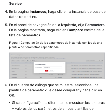
Conexión
Service
.
de
instancia
En la página
Instances
, haga clic en la instancia de base de
datos de destino.
Migración
En el panel de navegación de la izquierda, elija
Parameters
.
de
En la página mostrada, haga clic en
Compare
encima de la
bases
lista de parámetros.
de
Figura 1
Comparación de los parámetros de instancia con los de una
datos
plantilla de parámetros especificada
Ajuste
de
rendimiento
Gestión
de
En el cuadro de diálogo que se muestra, seleccione una
permisos
plantilla de parámetro que desee comparar y haga clic en
OK
.
Ciclo
Si su configuración es diferente, se muestran los nombres
de
y valores de los parámetros de ambas plantillas de