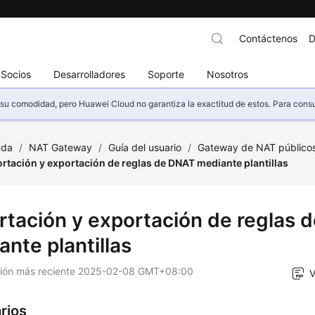
Contáctenos
D
Socios
Desarrolladores
Soporte
Nosotros
u comodidad, pero Huawei Cloud no garantiza la exactitud de estos. Para consult
uda
/
NAT Gateway
/
Guía del usuario
/
Gateway de NAT público
rtación y exportación de reglas de DNAT mediante plantillas
rtación y exportación de reglas 
nte plantillas
ción más reciente
2025-02-08 GMT+08:00
V
rios