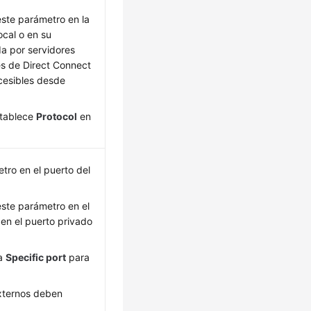
este parámetro en la
ocal o en su
ada por servidores
és de Direct Connect
cesibles desde
stablece
Protocol
en
tro en el puerto del
este parámetro en el
 en el puerto privado
na
Specific port
para
externos deben