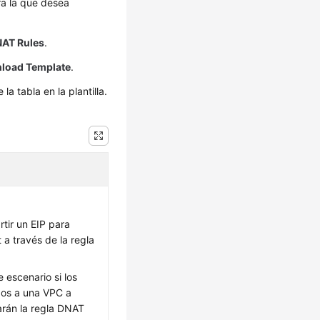
ra la que desea
AT Rules
.
load Template
.
a tabla en la plantilla.
tir un EIP para
 a través de la regla
e escenario si los
dos a una VPC a
arán la regla DNAT