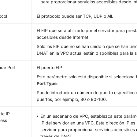
para proporcionar servicios accesibles desde In
ocol
El protocolo puede ser TCP, UDP o All.
El EIP que será utilizado por el servidor para prest
accesibles desde Internet
Sólo los EIP que no se han unido o que se han uni
DNAT en la VPC actual están disponibles para la s
ide Port
El puerto EIP
Este parámetro sólo está disponible si selecciona
Port Type
.
Puede introducir un número de puerto específico o
puertos, por ejemplo, 80 o 80-100.
ate IP
En un escenario de VPC, establezca este paráme
ress
IP del servidor en una VPC. Esta dirección IP es u
servidor para proporcionar servicios accesibles 
través de DNAT.