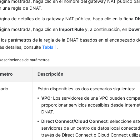
ágina mostrada, haga clic en el nombre del gateway NAT público pa
r una regla de DNAT.
ágina de detalles de la gateway NAT pública, haga clic en la ficha
DN
ágina mostrada, haga clic en
Import Rule
y, a continuación, en
Down
 los parámetros de la regla de la DNAT basados en el encabezado de l
s detalles, consulte
Tabla 1
.
Descripciones de parámetros
ámetro
Descripción
ario
Están disponibles los dos escenarios siguientes:
VPC
: Los servidores de una VPC pueden compar
proporcionar servicios accesibles desde Internet
DNAT.
Direct Connect/Cloud Connect
: seleccione est
servidores de un centro de datos local conecta
través de Direct Connect o Cloud Connect utiliz