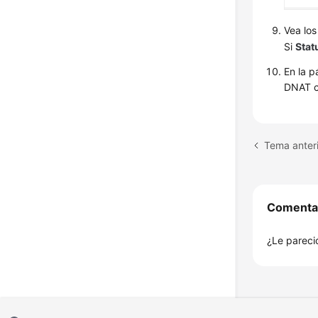
Vea los
Si
Stat
En la p
DNAT c
Comenta
¿Le pareció