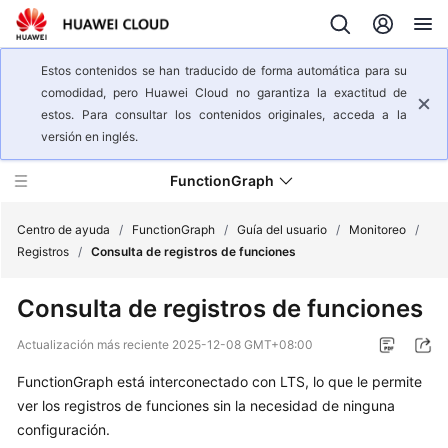
Estos contenidos se han traducido de forma automática para su
comodidad, pero Huawei Cloud no garantiza la exactitud de
estos. Para consultar los contenidos originales, acceda a la
versión en inglés.
FunctionGraph
Centro de ayuda
/
FunctionGraph
/
Guía del usuario
/
Monitoreo
/
Registros
/
Consulta de registros de funciones
Descripción
Consulta de registros de funciones
general
del
Actualización más reciente
2025-12-08 GMT+08:00
servicio
FunctionGraph está interconectado con LTS, lo que le permite
Guía
ver los registros de funciones sin la necesidad de ninguna
del
configuración.