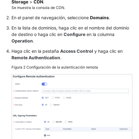
Storage
>
CDN
.
Se muestra la consola de CDN.
Configuración
de
En el panel de navegación, seleccione
Domains
.
una
En la lista de dominios, haga clic en el nombre del dominio
lista
de destino o haga clic en
Configure
en la columna
negra
Operation
.
o
una
Haga clic en la pestaña
Access Control
y haga clic en
lista
Remote Authentication
.
blanca
Figura 2
Configuración de la autenticación remota
de
User-
Agent
Configuración
de
la
firma
de
URL