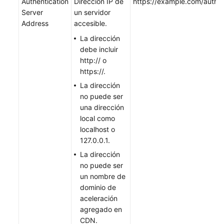
Análisis
Authentication
Dirección IP de
https://example.com/auth
estadístico
Server
un servidor
Address
accesible.
Gestión
La dirección
de
debe incluir
paquetes
http:// o
https://.
Gestión
La dirección
de
no puede ser
registros
una dirección
local como
Gestión
localhost o
de
127.0.0.1.
certificados
La dirección
no puede ser
Comprobación
un nombre de
de
dominio de
direcciones
aceleración
IP
agregado en
de
CDN.