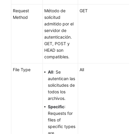
nodo
Request
Método de
GET
Gestión
Method
solicitud
de
admitido por el
permisos
servidor de
autenticación.
Proyectos
GET, POST y
empresariales
HEAD son
compatibles.
Auditoría
File Type
All
All
: Se
Referencia
autentican las
de
solicitudes de
la
todos los
API
archivos.
Specific
:
Preguntas
Requests for
frecuentes
files of
specific types
Actualmente,
are
el