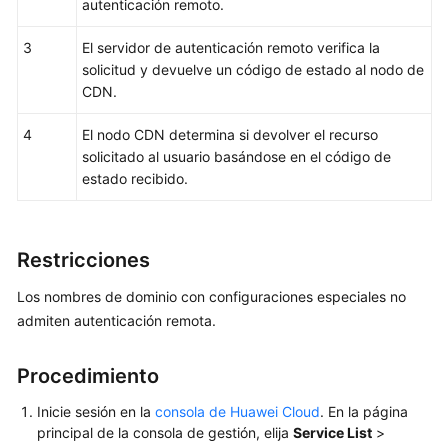
caché
autenticación remoto.
3
El servidor de autenticación remoto verifica la
Control
solicitud y devuelve un código de estado al nodo de
de
CDN.
acceso
4
El nodo CDN determina si devolver el recurso
Descripción
solicitado al usuario basándose en el código de
general
estado recibido.
Configuración
de
la
Restricciones
validación
de
Los nombres de dominio con configuraciones especiales no
referencia
admiten autenticación remota.
Configuración
Procedimiento
de
una
Inicie sesión en la
consola de Huawei Cloud
. En la página
ACL
principal de la consola de gestión, elija
Service List
>