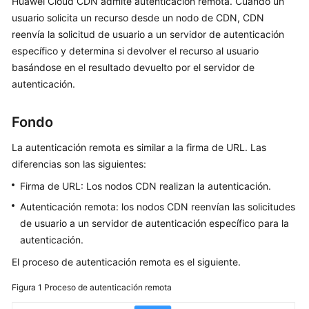
Huawei Cloud CDN admite autenticación remota. Cuando un
Guía
usuario solicita un recurso desde un nodo de CDN, CDN
del
reenvía la solicitud de usuario a un servidor de autenticación
usuario
específico y determina si devolver el recurso al usuario
basándose en el resultado devuelto por el servidor de
Gestión
autenticación.
de
nombres
Fondo
de
dominio
La autenticación remota es similar a la firma de URL. Las
diferencias son las siguientes:
Configuración
Firma de URL: Los nodos CDN realizan la autenticación.
del
nombre
Autenticación remota: los nodos CDN reenvían las solicitudes
de
de usuario a un servidor de autenticación específico para la
dominio
autenticación.
El proceso de autenticación remota es el siguiente.
Descripción
general
Figura 1
Proceso de autenticación remota