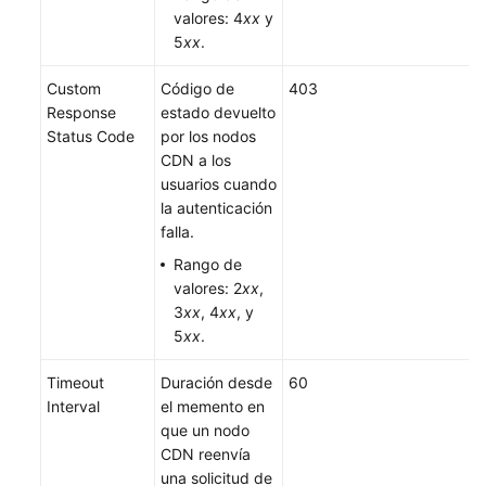
valores: 4
xx
y
5
xx
.
Custom
Código de
403
Response
estado devuelto
Status Code
por los nodos
CDN a los
usuarios cuando
la autenticación
falla.
Rango de
valores: 2
xx
,
3
xx
, 4
xx
, y
5
xx
.
Timeout
Duración desde
60
Interval
el memento en
que un nodo
CDN reenvía
una solicitud de