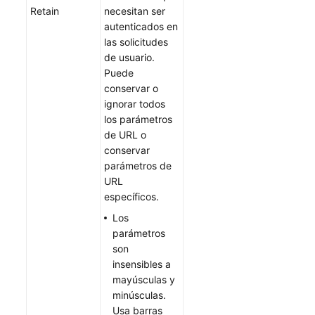
Retain
necesitan ser
Billing
autenticados en
las solicitudes
de usuario.
Best
Puede
Practices
conservar o
ignorar todos
SDK
los parámetros
Reference
de URL o
conservar
Troubleshooting
parámetros de
URL
WSA
específicos.
User
Guide
Los
parámetros
son
Videos
insensibles a
mayúsculas y
Glossary
minúsculas.
Usa barras