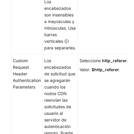
Los
encabezados
son insensibles
a mayúsculas y
minúsculas. Usa
barras
verticales (|)
para separarlas.
Custom
Los
Seleccione
http_referer
.
Request
encabezados
Valor:
$http_referer
.
Header
de solicitud que
Authentication
se agregarán
Parameters
cuando los
nodos CDN
reenvían las
solicitudes de
usuario al
servidor de
autenticación
remoto. Puede