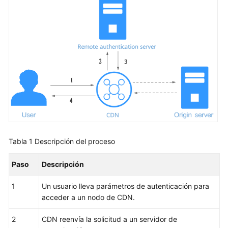
Recuperación
de
bucket
privado
de
OBS
Configuración
básica
Configuración
de
recuperación
Tabla 1
Descripción del proceso
Configuración
Paso
Descripción
de
HTTPS
1
Un usuario lleva parámetros de autenticación para
acceder a un nodo de CDN.
Configuración
de
2
CDN reenvía la solicitud a un servidor de