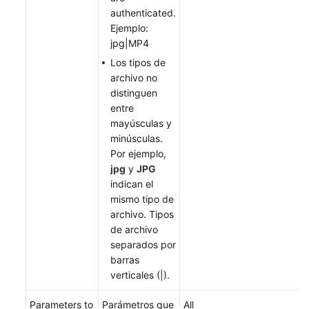
authenticated.
contenido
Ejemplo:
no
jpg|MP4
está
disponible
Los tipos de
en
archivo no
el
distinguen
idioma
entre
seleccionado.
mayúsculas y
Sugerimos
minúsculas.
consultar
Por ejemplo,
la
jpg
y
JPG
versión
indican el
en
mismo tipo de
inglés.
archivo. Tipos
de archivo
What's
separados por
New
barras
verticales (|).
Product
Bulletin
Parameters to
Parámetros que
All