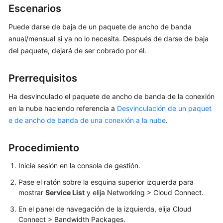
Escenarios
Guía
del
Puede darse de baja de un paquete de ancho de banda
usuario
anual/mensual si ya no lo necesita. Después de darse de baja
del paquete, dejará de ser cobrado por él.
Conexiones
en
Prerrequisitos
la
nube
Ha desvinculado el paquete de ancho de banda de la conexión
en la nube haciendo referencia a
Desvinculación de un paquet
Instancias
e de ancho de banda de una conexión a la nube
.
de
red
Procedimiento
Paquetes
Inicie sesión en la consola de gestión.
de
ancho
Pase el ratón sobre la esquina superior izquierda para
de
mostrar
Service List
y elija Networking > Cloud Connect.
banda
En el panel de navegación de la izquierda, elija Cloud
Connect > Bandwidth Packages.