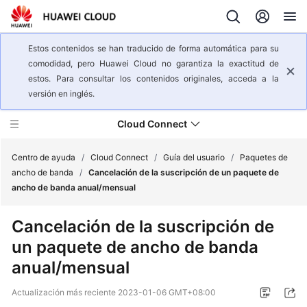
Estos contenidos se han traducido de forma automática para su
comodidad, pero Huawei Cloud no garantiza la exactitud de
estos. Para consultar los contenidos originales, acceda a la
versión en inglés.
Cloud Connect
Centro de ayuda
/
Cloud Connect
/
Guía del usuario
/
Paquetes de
ancho de banda
/
Cancelación de la suscripción de un paquete de
ancho de banda anual/mensual
Descripción
general
Cancelación de la suscripción de
del
un paquete de ancho de banda
servicio
anual/mensual
Pasos
iniciales
Actualización más reciente
2023-01-06 GMT+08:00