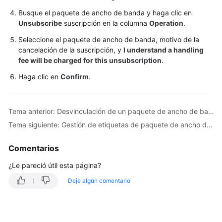
Compra
Busque el paquete de ancho de banda y haga clic en
de
Unsubscribe
suscripción en la columna
Operation
.
un
paquete
Seleccione el paquete de ancho de banda, motivo de la
de
cancelación de la suscripción, y
I understand a handling
ancho
fee will be charged for this unsubscription
.
de
Haga clic en
Confirm
.
banda
Modificación
Tema anterior: Desvinculación de un paquete de ancho de banda de una conexión a la nube
de
un
Tema siguiente: Gestión de etiquetas de paquete de ancho de banda
paquete
de
Comentarios
ancho
¿Le pareció útil esta página?
de
banda
Deje algún comentario
Vinculación
de
un