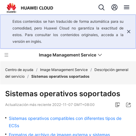
Estos contenidos se han traducido de forma automática para su
comodidad, pero Huawei Cloud no garantiza la exactitud de
estos. Para consultar los contenidos originales, acceda a la
versión en inglés.
Image Management Service
Centro de ayuda
/
Image Management Service
/
Descripción general
del servicio
/
Sistemas operativos soportados
Descripción
Sistemas operativos soportados
general
del
Actualización más reciente
2022-11-07 GMT+08:00
servicio
Sistemas operativos compatibles con diferentes tipos de
¿Qué
ECSs
es
Formatos de archivo de imagen externa y sistemas