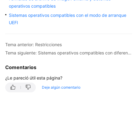
Image
operativos compatibles
Management
Service?
Sistemas operativos compatibles con el modo de arranque
UEFI
Ventajas
del
producto
Tema anterior: Restricciones
Tema siguiente: Sistemas operativos compatibles con diferentes tipos de ECSs
Escenarios
de
Comentarios
aplicación
¿Le pareció útil esta página?
Características
Deje algún comentario
Restricciones
Sistemas
operativos
soportados