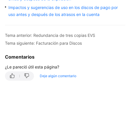
EVS
Impactos y sugerencias de uso en los discos de pago por
¿Qué
uso antes y después de los atrasos en la cuenta
es
EVS?
Tema anterior: Redundancia de tres copias EVS
Tipos
Tema siguiente: Facturación para Discos
de
discos
Comentarios
y
rendimiento
¿Le pareció útil esta página?
Deje algún comentario
Tipos
de
dispositivos
e
instrucciones
de
uso