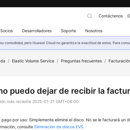
Contáctenos
D
Socios
Desarrolladores
Soporte
Nosotros
u comodidad, pero Huawei Cloud no garantiza la exactitud de estos. Para consult
uda
/
Elastic Volume Service
/
Preguntas frecuentes
/
Facturació
o puedo dejar de recibir la factu
ción más reciente
2025-01-21 GMT+08:00
 pago por uso: Simplemente elimine el disco. No se le facturará un 
rmación, consulte
Eliminación de discos EVS
.