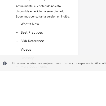
Actualmente, el contenido no está
disponible en el idioma seleccionado.
Sugerimos consultar la versión en inglés.
What's New
Best Practices
SDK Reference
Videos
Glossary
Utilizamos cookies para mejorar nuestro sitio y tu experiencia. Al conti
More Documents
© 2026, Huawei Cloud Computing Technologies Co., Ltd. y/o sus afil
reservados.