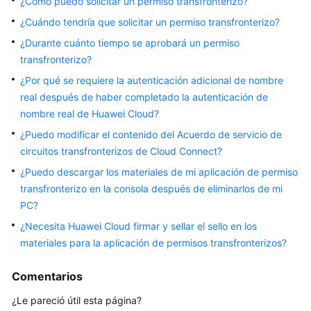
¿Cómo puedo solicitar un permiso transfronterizo?
Guía
¿Cuándo tendría que solicitar un permiso transfronterizo?
del
¿Durante cuánto tiempo se aprobará un permiso
usuario
transfronterizo?
Referencia
¿Por qué se requiere la autenticación adicional de nombre
de
real después de haber completado la autenticación de
la
nombre real de Huawei Cloud?
API
¿Puedo modificar el contenido del Acuerdo de servicio de
circuitos transfronterizos de Cloud Connect?
Preguntas
¿Puedo descargar los materiales de mi aplicación de permiso
frecuentes
transfronterizo en la consola después de eliminarlos de mi
PC?
Preguntas
populares
¿Necesita Huawei Cloud firmar y sellar el sello en los
materiales para la aplicación de permisos transfronterizos?
Consulta
y
Comentarios
uso
generales
¿Le pareció útil esta página?