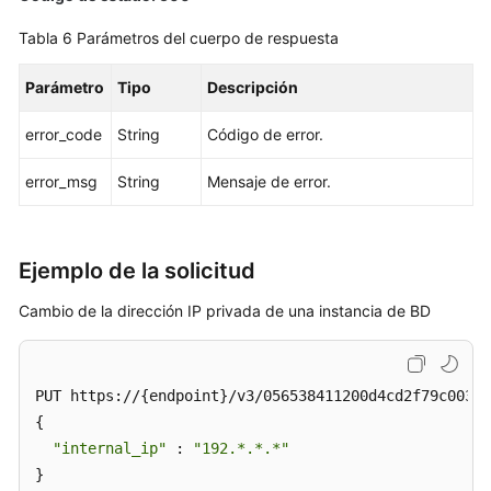
Tabla 6
Parámetros del cuerpo de respuesta
Eliminación
o
Parámetro
Tipo
Descripción
cancelación
de
error_code
String
Código de error.
la
suscripción
error_msg
String
Mensaje de error.
de
una
réplica
de
Ejemplo de la solicitud
lectura
Cambio de la dirección IP privada de una instancia de BD
Ampliación
del
almacenamiento
PUT https://{endpoint}/v3/056538411200d4cd2f79c003c7
de
{

una
"internal_ip"
 : 
"192.*.*.*"
instancia
}
de