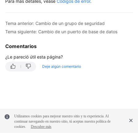
Para más detalles, véase
Códigos de error
.
de
datos
Tema anterior: Cambio de un grupo de seguridad
Cambio
de
Tema siguiente: Cambio de un puerto de base de datos
las
especificaciones
Comentarios
de
¿Le pareció útil esta página?
instancia
de
Deje algún comentario
base
de
datos
Consulta
de
grupos
Utilizamos cookies para mejorar nuestro sitio y tu experiencia. Al
de
continuar navegando en nuestro sitio, tú aceptas nuestra política de
recursos
cookies.
Descubre más
dedicados