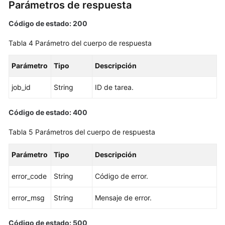
Parámetros de respuesta
de
base
Código de estado: 200
de
Tabla 4
Parámetro del cuerpo de respuesta
datos
Parámetro
Tipo
Descripción
Eliminación/Cancelación
de
job_id
String
ID de tarea.
suscripción
de
una
Código de estado: 400
instancia
Tabla 5
Parámetros del cuerpo de respuesta
de
BD
Parámetro
Tipo
Descripción
Creación
error_code
String
Código de error.
de
una
error_msg
String
Mensaje de error.
réplica
de
Código de estado: 500
lectura