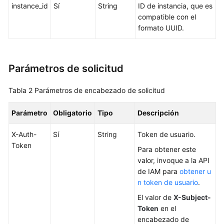
a
instance_id
Sí
String
ID de instancia, que es
las
compatible con el
API
formato UUID.
Las
API
Parámetros de solicitud
(recomendadas)
Tabla 2
Parámetros de encabezado de solicitud
Consultas
de
Parámetro
Obligatorio
Tipo
Descripción
versión
del
X-Auth-
Sí
String
Token de usuario.
motor
Token
de
Para obtener este
BD
valor, invoque a la API
de IAM para
obtener u
Consultas
n token de usuario
.
de
El valor de
X-Subject-
especificación
Token
en el
de
encabezado de