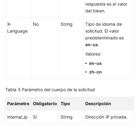
base
respuesta es el valor
de
del token.
datos
X-
No
String
Tipo de idioma de
Gestión
Language
solicitud. El valor
de
predeterminado es
instancias
en-us
.
Valores:
Creación
de
en-us
una
zh-cn
instancia
de
Tabla 3
Parámetro del cuerpo de la solicitud
base
de
Parámetro
Obligatorio
Tipo
Descripción
datos
internal_ip
Sí
String
Dirección IP privada.
Reinicio
de
una
instancia