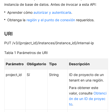
instancia de base de datos. Antes de invocar a esta API:
Guía
del
Aprender cómo
autorizar y autenticarla
.
usuario
Obtenga la
región y el punto de conexión
requeridos.
Referencia
URI
de
la
PUT /v3/{project_id}/instances/{instance_id}/internal-ip
API
Tabla 1
Parámetros de URI
Antes
de
Parámetro
Obligatorio
Tipo
Descripción
comenzar
project_id
Sí
String
ID de proyecto de un
Descripción
tenant en una región.
de
Para obtener este
las
valor, consulte
Obtenci
API
ón de un ID de proyec
to
.
Invocaciones