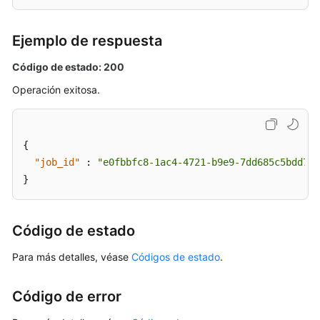
BD
anual/mensual
Ejemplo de respuesta
Cambio
Código de estado: 200
del
Operación exitosa.
nombre
de
una
instancia
{
de
"job_id"
:
"e0fbbfc8-1ac4-4721-b9e9-7dd685c5bdd7"
base
}
de
datos
Código de estado
Restablecimiento
de
Para más detalles, véase
Códigos de estado
.
una
contraseña
Código de error
de
base