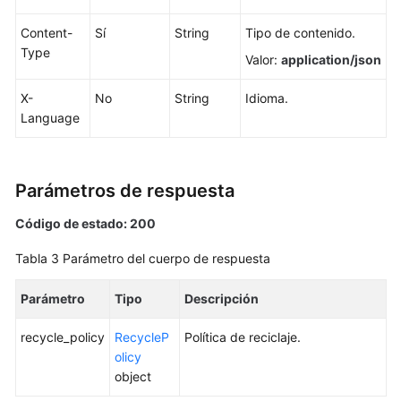
base
de
Content-
Sí
String
Tipo de contenido.
datos
Type
Valor:
application/json
Gestión
X-
No
String
Idioma.
de
Language
instancias
Creación
de
Parámetros de respuesta
una
instancia
Código de estado: 200
de
Tabla 3
Parámetro del cuerpo de respuesta
base
de
Parámetro
Tipo
Descripción
datos
recycle_policy
RecycleP
Política de reciclaje.
Reinicio
olicy
de
object
una
instancia