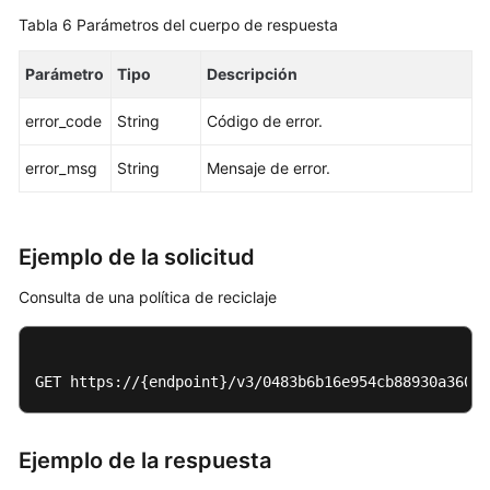
Tabla 6
Parámetros del cuerpo de respuesta
Eliminación
o
Parámetro
Tipo
Descripción
cancelación
de
error_code
String
Código de error.
la
suscripción
error_msg
String
Mensaje de error.
de
una
réplica
Ejemplo de la solicitud
de
lectura
Consulta de una política de reciclaje
Ampliación
del
GET https://{endpoint}/v3/0483b6b16e954cb88930a360d2
almacenamiento
de
una
Ejemplo de la respuesta
instancia
de