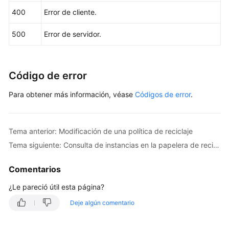
de
400
Error de cliente.
datos
500
Error de servidor.
Cambio
de
las
especificaciones
Código de error
de
Para obtener más información, véase
Códigos de error
.
instancia
de
base
de
Tema anterior: Modificación de una política de reciclaje
datos
Tema siguiente: Consulta de instancias en la papelera de reciclaje
Consulta
Comentarios
de
¿Le pareció útil esta página?
grupos
de
Deje algún comentario
recursos
dedicados