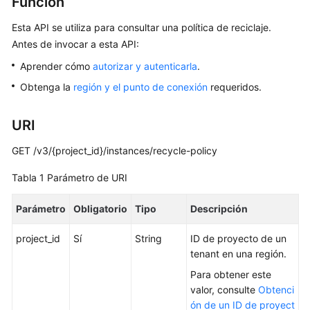
Función
Guía
Esta API se utiliza para consultar una política de reciclaje.
del
Antes de invocar a esta API:
usuario
Aprender cómo
autorizar y autenticarla
.
Referencia
Obtenga la
región y el punto de conexión
requeridos.
de
la
URI
API
GET /v3/{project_id}/instances/recycle-policy
Antes
de
Tabla 1
Parámetro de URI
comenzar
Parámetro
Obligatorio
Tipo
Descripción
Descripción
de
project_id
Sí
String
ID de proyecto de un
las
tenant en una región.
API
Para obtener este
valor, consulte
Obtenci
Invocaciones
ón de un ID de proyect