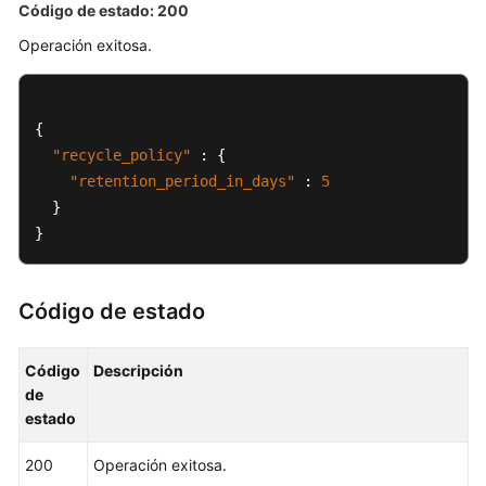
Código de estado: 200
BD
anual/mensual
Operación exitosa.
Cambio
del
{
nombre
"recycle_policy"
:
{
de
"retention_period_in_days"
:
5
una
}
instancia
de
}
base
de
datos
Código de estado
Restablecimiento
Código
Descripción
de
de
una
estado
contraseña
de
200
Operación exitosa.
base