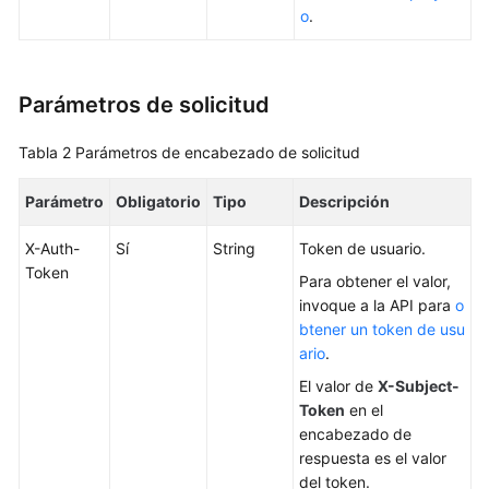
a
o
.
las
API
Parámetros de solicitud
Las
API
(recomendadas)
Tabla 2
Parámetros de encabezado de solicitud
Consultas
Parámetro
Obligatorio
Tipo
Descripción
de
X-Auth-
versión
Sí
String
Token de usuario.
Token
del
Para obtener el valor,
motor
invoque a la API para
o
de
btener un token de usu
BD
ario
.
El valor de
X-Subject-
Consultas
Token
en el
de
encabezado de
especificación
respuesta es el valor
de
del token.