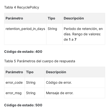
de
Tabla 4
RecyclePolicy
base
de
Parámetro
Tipo
Descripción
datos
retention_period_in_days
String
Período de retención, en
Eliminación/Cancelación
días. Rango de valores:
de
de
1
a
7
suscripción
de
Código de estado: 400
una
instancia
Tabla 5
Parámetros del cuerpo de respuesta
de
BD
Parámetro
Tipo
Descripción
Creación
error_code
String
Código de error.
de
una
error_msg
String
Mensaje de error.
réplica
de
Código de estado: 500
lectura