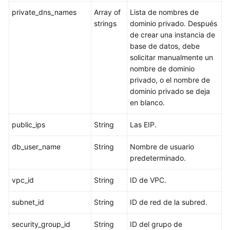
private_dns_names
Array of
Lista de nombres de
Consulta
strings
dominio privado. Después
de
de crear una instancia de
recursos
base de datos, debe
dedicados
solicitar manualmente un
nombre de dominio
Configuración
privado, o el nombre de
de
dominio privado se deja
la
en blanco.
función
de
public_ips
String
Las EIP.
supervisión
por
db_user_name
String
Nombre de usuario
segundos
predeterminado.
Consulta
vpc_id
String
ID de VPC.
de
la
subnet_id
String
ID de red de la subred.
configuración
de
security_group_id
String
ID del grupo de