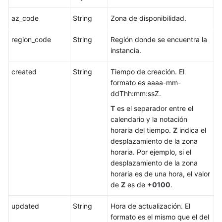
de
una
az_code
String
Zona de disponibilidad.
instancia
de
region_code
String
Región donde se encuentra la
base
instancia.
de
datos
created
String
Tiempo de creación. El
formato es aaaa-mm-
Consulta
ddThh:mm:ssZ.
de
T
es el separador entre el
detalles
calendario y la notación
de
horaria del tiempo.
Z
indica el
instancias
desplazamiento de la zona
de
horaria. Por ejemplo, si el
BD
desplazamiento de la zona
por
horaria es de una hora, el valor
lotes
de
Z
es de
+0100
.
Modificación
updated
String
Hora de actualización. El
de
formato es el mismo que el del