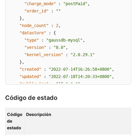
tareas
"charge_mode"
:
"postPaid"
,
"order_id"
:
""
Diagnóstico
}
,
inteligente
"node_count"
:
2
,
"datastore"
:
{
HTAP
"type"
:
"gaussdb-mysql"
,
(Edición
"version"
:
"8.0"
,
estándar)
"kernel_version"
:
"2.0.29.1"
}
,
Multitenencia
"created"
:
"2022-07-14T16:26:58+0800"
,
"updated"
:
"2022-07-18T14:20:33+0800"
,
Las
"public_ips"
:
"10.*.*.*"
,
API
"private_write_ips"
:
[
"192.*.*.*"
]
,
(Próximamente
Código de estado
"private_dns_names"
:
[
"d738399de028480fabb2b81
no
"db_user_name"
:
"root"
,
disponibles)
"port"
:
3306
,
Código
Descripción
Políticas
"vpc_id"
:
"3cedfc54-b105-4652-a4e0-847b11576b58
de
de
estado
"subnet_id"
:
"c1cfa53c-65d3-431e-8552-326bf310c
permisos
"security_group_id"
:
"fc577a1a-f202-424a-977f-2