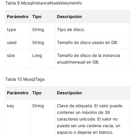
Tabla 9
MysqlInstanceNodeVolumeInfo
Cambio
de
Parámetro
Tipo
Descripción
nombres
de
type
String
Tipo de disco.
nodos
por
used
String
Tamaño de disco usado en GB.
lotes
size
Long
Tamaño de disco de la instancia
Consulta
anual/mensual en GB.
de
registros
Tabla 10
MysqlTags
históricos
de
Parámetro
Tipo
Descripción
escalado
automático
key
String
Clave de etiqueta. El valor puede
contener un máximo de 36
Configuración
caracteres unicode. El valor no
de
puede ser una cadena vacía, un
una
espacio o dejarse en blanco.
política