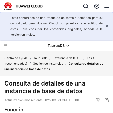
Estos contenidos se han traducido de forma automática para su
comodidad, pero Huawei Cloud no garantiza la exactitud de
estos. Para consultar los contenidos originales, acceda a la
versión en inglés.
TaurusDB
Centro de ayuda
/
TaurusDB
/
Referencia de la API
/
Las API
(recomendadas)
/
Gestión de instancias
/
Consulta de detalles de
una instancia de base de datos
Descripción
general
Consulta de detalles de una
del
instancia de base de datos
servicio
Actualización más reciente
2025-03-21 GMT+08:00
Pasos
iniciales
Función