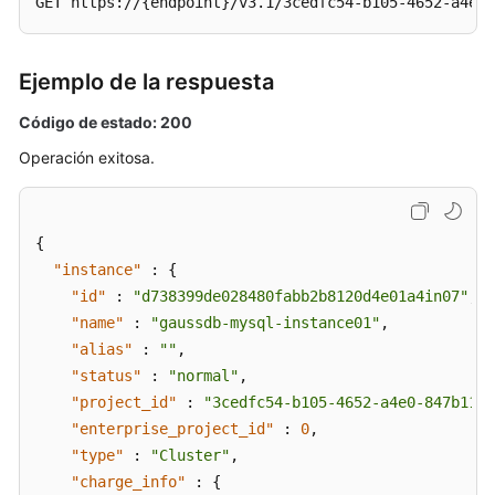
GET https://{endpoint}/v3.1/3cedfc54-b105-4652-a4e0-
de
bases
de
Ejemplo de la respuesta
datos
Código de estado: 200
Gestión
Operación exitosa.
de
bases
de
datos
{
"instance"
:
{
Control
"id"
:
"d738399de028480fabb2b8120d4e01a4in07"
,
de
"name"
:
"gaussdb-mysql-instance01"
,
simultaneidad
"alias"
:
""
,
de
"status"
:
"normal"
,
sentencia
"project_id"
:
"3cedfc54-b105-4652-a4e0-847b1157
SQL
"enterprise_project_id"
:
0
,
"type"
:
"Cluster"
,
Centro
"charge_info"
:
{
de