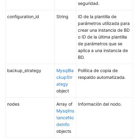
monitoreo
seguridad.
por
segundos
configuration_id
String
ID de la plantilla de
parámetros utilizada para
Reiniciar
crear una instancia de BD
un
o ID de la última plantilla
nodo
de parámetros que se
aplica a una instancia de
Actualización
BD.
de
la
backup_strategy
MysqlBa
Política de copia de
versión
ckupStr
respaldo automatizada.
del
ategy
kernel
object
de
nodes
una
Array of
Información del nodo.
instancia
MysqlIns
de
tanceNo
base
deInfo
de
objects
datos