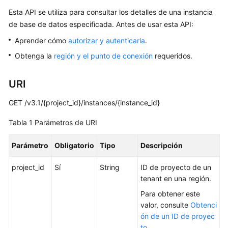
Esta API se utiliza para consultar los detalles de una instancia
Guía
del
de base de datos especificada. Antes de usar esta API:
usuario
Aprender cómo
autorizar y autenticarla
.
Obtenga la
región y el punto de conexión
requeridos.
Referencia
de
la
URI
API
GET /v3.1/{project_id}/instances/{instance_id}
Antes
Tabla 1
Parámetros de URI
de
comenzar
Parámetro
Obligatorio
Tipo
Descripción
Descripción
project_id
Sí
String
ID de proyecto de un
de
tenant en una región.
las
Para obtener este
API
valor, consulte
Obtenci
ón de un ID de proyec
Invocaciones
to
.