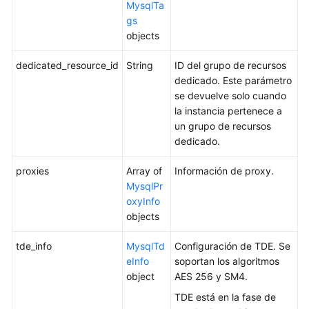
MysqlTa
réplica
gs
de
objects
lectura
a
dedicated_resource_id
String
ID del grupo de recursos
primaria
dedicado. Este parámetro
se devuelve solo cuando
Cambio
la instancia pertenece a
de
un grupo de recursos
una
dedicado.
ventana
de
proxies
Array of
Información de proxy.
mantenimiento
MysqlPr
oxyInfo
Cambio
objects
de
un
tde_info
MysqlTd
Configuración de TDE. Se
grupo
eInfo
soportan los algoritmos
de
object
AES 256 y SM4.
seguridad
TDE está en la fase de