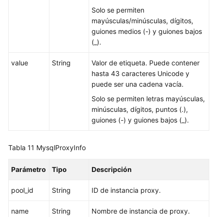
para
Solo se permiten
una
mayúsculas/minúsculas, dígitos,
instancia
guiones medios (-) y guiones bajos
de
(_).
BD
value
sin
String
Valor de etiqueta. Puede contener
servidor
hasta 43 caracteres Unicode y
puede ser una cadena vacía.
Cambio
Solo se permiten letras mayúsculas,
de
minúsculas, dígitos, puntos (.),
la
guiones (-) y guiones bajos (_).
prioridad
de
Tabla 11
MysqlProxyInfo
conmutación
por
Parámetro
Tipo
Descripción
falla
de
pool_id
String
ID de instancia proxy.
una
réplica
name
String
Nombre de instancia de proxy.
de