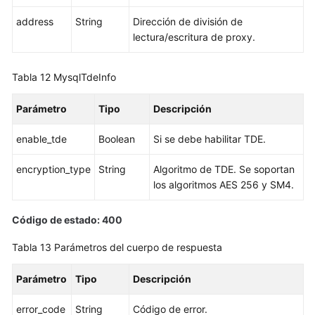
lectura
address
String
Dirección de división de
lectura/escritura de proxy.
Consulta
de
una
Tabla 12
MysqlTdeInfo
EIP
Parámetro
Tipo
Descripción
Gestión
de
enable_tde
Boolean
Si se debe habilitar TDE.
copias
de
encryption_type
String
Algoritmo de TDE. Se soportan
respaldo
los algoritmos AES 256 y SM4.
Gestión
Código de estado: 400
de
plantillas
Tabla 13
Parámetros del cuerpo de respuesta
de
parámetros
Parámetro
Tipo
Descripción
error_code
Gestión
String
Código de error.