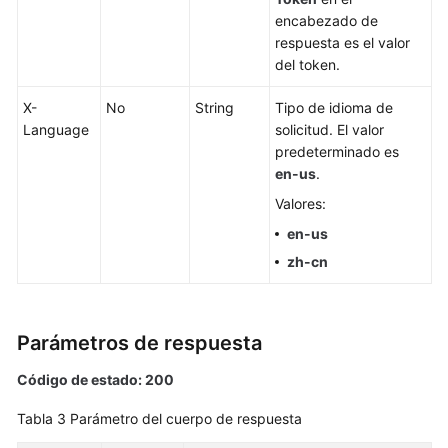
base
encabezado de
de
respuesta es el valor
datos
del token.
Gestión
X-
No
String
Tipo de idioma de
de
Language
solicitud. El valor
instancias
predeterminado es
en-us
.
Creación
de
Valores:
una
en-us
instancia
zh-cn
de
base
de
datos
Parámetros de respuesta
Código de estado: 200
Reinicio
de
Tabla 3
Parámetro del cuerpo de respuesta
una
instancia