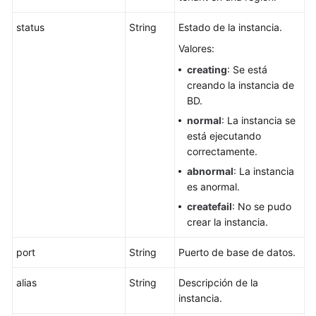
status
String
Estado de la instancia.
Eliminación
o
Valores:
cancelación
creating
: Se está
de
creando la instancia de
la
BD.
suscripción
normal
: La instancia se
de
está ejecutando
una
correctamente.
réplica
de
abnormal
: La instancia
lectura
es anormal.
createfail
: No se pudo
Ampliación
crear la instancia.
del
almacenamiento
port
String
Puerto de base de datos.
de
una
alias
String
Descripción de la
instancia
instancia.
de