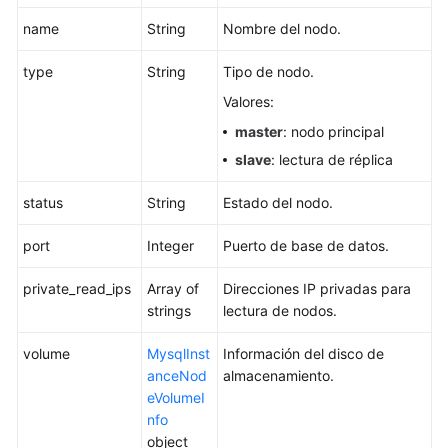
de
name
String
Nombre del nodo.
escalado
automático
type
String
Tipo de nodo.
Comprobación
Valores:
previa
master
: nodo principal
de
slave
: lectura de réplica
recursos
status
String
Estado del nodo.
Consulta
de
port
Integer
Puerto de base de datos.
instancias
de
private_read_ips
Array of
Direcciones IP privadas para
base
strings
lectura de nodos.
de
datos
volume
MysqlInst
Información del disco de
anceNod
almacenamiento.
Consulta
eVolumeI
de
nfo
detalles
object