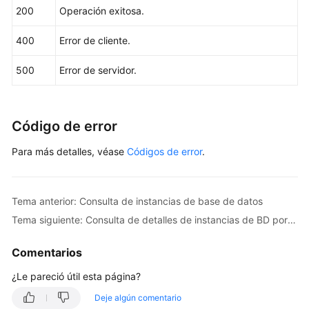
y
200
Operación exitosa.
"backup_strategy"
:
{
acciones
"start_time"
:
"19:00-20:00"
,
admitidas
400
Error de cliente.
"keep_days"
:
7
}
,
500
Error de servidor.
Apéndice
"nodes"
:
[
{
"id"
:
"799a0f2fa49a4151bf9f7063c1fbba36no07"
,
Preguntas
"name"
:
"gauss-d616-lb07_node01"
,
frecuentes
Código de error
"type"
:
"master"
,
Actualmente,
"status"
:
"normal"
,
Para más detalles, véase
Códigos de error
.
el
"port"
:
3306
,
contenido
"private_read_ips"
:
[
"192.*.*.*"
]
,
no
"volume"
:
{
Tema anterior: Consulta de instancias de base de datos
está
"type"
:
"POOL"
,
Tema siguiente: Consulta de detalles de instancias de BD por lotes
disponible
"used"
:
0.07
en
}
,
Comentarios
el
"az_code"
:
"az1"
,
idioma
¿Le pareció útil esta página?
"region_code"
:
"region-1"
,
seleccionado.
"flavor_id"
:
"3169caaf-6c2f-41d5-aadd-c8fc3d8
Sugerimos
Deje algún comentario