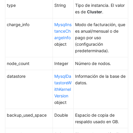
BD
type
String
Tipo de instancia. El valor
anual/mensual
es de
Cluster
.
Cambio
charge_info
MysqlIns
Modo de facturación, que
del
tanceCh
es anual/mensual o de
nombre
argeInfo
pago por uso
de
object
(configuración
una
predeterminada).
instancia
node_count
de
Integer
Número de nodos.
base
datastore
MysqlDa
Información de la base de
de
tastoreW
datos.
datos
ithKernel
Version
Restablecimiento
object
de
una
backup_used_space
Double
Espacio de copia de
contraseña
respaldo usado en GB.
de
base