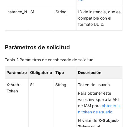
a
las
instance_id
Sí
String
ID de instancia, que es
API
compatible con el
formato UUID.
Las
API
(recomendadas)
Parámetros de solicitud
Consultas
de
Tabla 2
Parámetros de encabezado de solicitud
versión
del
Parámetro
Obligatorio
Tipo
Descripción
motor
de
X-Auth-
Sí
String
Token de usuario.
BD
Token
Para obtener este
valor, invoque a la API
Consultas
de IAM para
obtener u
de
n token de usuario
.
especificación
El valor de
X-Subject-
de
Token
en el