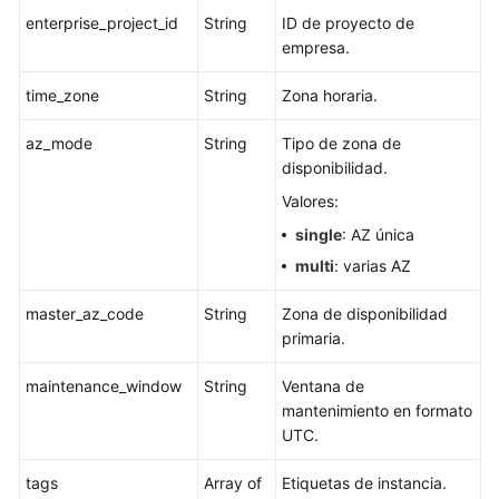
enterprise_project_id
String
ID de proyecto de
empresa.
Habilitación
o
time_zone
String
Zona horaria.
deshabilitación
de
az_mode
String
Tipo de zona de
SSL
disponibilidad.
Vinculación
Valores:
de
single
: AZ única
una
multi
: varias AZ
EIP
master_az_code
String
Zona de disponibilidad
Desvinculación
primaria.
de
una
maintenance_window
String
Ventana de
EIP
mantenimiento en formato
UTC.
Promoción
de
tags
Array of
Etiquetas de instancia.
una