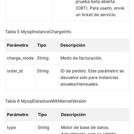
prueba beta abierta
Cambio
(OBT). Para usarlo, envíe
de
un ticket de servicio.
una
dirección
Tabla 5
MysqlInstanceChargeInfo
IP
privada
Parámetro
Tipo
Descripción
Cambio
charge_mode
String
Modo de facturación.
de
un
order_id
String
ID de pedido. Este parámetro se
puerto
devuelve solo para instancias
de
anuales/mensuales.
base
de
datos
Tabla 6
MysqlDatastoreWithKernelVersion
Cambio
Parámetro
Tipo
Descripción
de
una
type
String
Motor de base de datos.
descripción
Actualmente, solo se admite