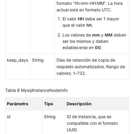
formato "hh:mm-HH:MM". La hora
dominio
actual está en formato UTC.
privado
El valor
HH
debe ser 1 mayor
Consulta
que el valor
hh
.
de
Los valores de
mm
y
MM
deben
la
ser los mismos y deben
versión
establecerse en
00
.
del
kernel
keep_days
String
Días de retención de copia de
respaldo automatizados. Rango de
Modificación
valores: 1–732.
de
políticas
Tabla 8
MysqlInstanceNodeInfo
de
escalado
automático
Parámetro
Tipo
Descripción
id
String
ID de instancia, que es
Consulta
compatible con el formato
de
UUID.
políticas