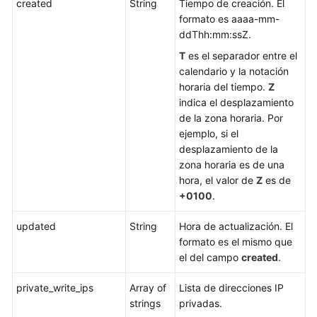
created
String
Tiempo de creación. El
de
formato es aaaa-mm-
datos
ddThh:mm:ssZ.
Cambio
T
es el separador entre el
de
calendario y la notación
las
horaria del tiempo.
Z
especificaciones
indica el desplazamiento
de
de la zona horaria. Por
instancia
ejemplo, si el
de
desplazamiento de la
base
zona horaria es de una
de
hora, el valor de
Z
es de
datos
+0100
.
updated
String
Hora de actualización. El
Consulta
formato es el mismo que
de
el del campo
created
.
grupos
de
private_write_ips
Array of
Lista de direcciones IP
recursos
strings
privadas.
dedicados