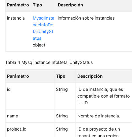
Parámetro
Tipo
Descripción
de
base
instancia
MysqlInsta
información sobre instancias
de
nceInfoDe
datos
tailUnifySt
atus
Eliminación/Cancelación
object
de
suscripción
de
Tabla 4
MysqlInstanceInfoDetailUnifyStatus
una
instancia
Parámetro
Tipo
Descripción
de
BD
id
String
ID de instancia, que es
compatible con el formato
Creación
UUID.
de
una
name
String
Nombre de instancia.
réplica
project_id
de
String
ID de proyecto de un
lectura
tenant en una región.