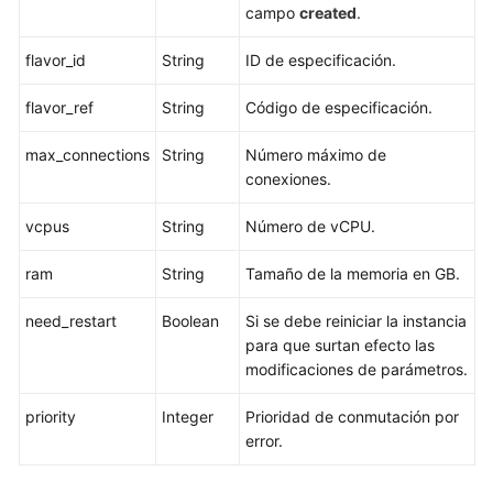
una
campo
created
.
política
de
flavor_id
String
ID de especificación.
reciclaje
flavor_ref
String
Código de especificación.
Consulta
de
max_connections
String
Número máximo de
una
conexiones.
política
de
vcpus
String
Número de vCPU.
reciclaje
ram
String
Tamaño de la memoria en GB.
Consulta
need_restart
Boolean
Si se debe reiniciar la instancia
de
para que surtan efecto las
instancias
modificaciones de parámetros.
en
la
priority
Integer
Prioridad de conmutación por
papelera
error.
de
reciclaje