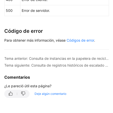
Consulta
500
Error de servidor.
de
recursos
dedicados
Código de error
Configuración
Para obtener más información, véase
Códigos de error
.
de
la
función
de
Tema anterior: Consulta de instancias en la papelera de reciclaje
supervisión
Tema siguiente: Consulta de registros históricos de escalado automático
por
segundos
Comentarios
¿Le pareció útil esta página?
Consulta
de
Deje algún comentario
la
configuración
de