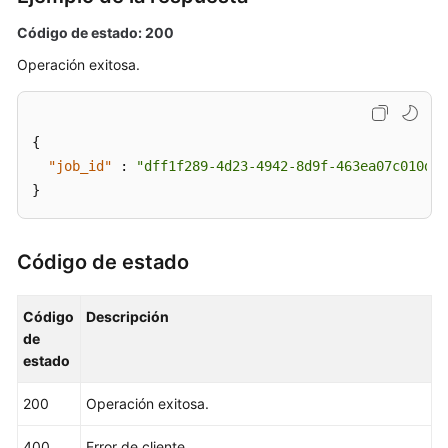
de
datos
Código de estado: 200
Operación exitosa.
Cambio
de
las
{
especificaciones
de
"job_id"
:
"dff1f289-4d23-4942-8d9f-463ea07c010d"
instancia
}
de
base
de
Código de estado
datos
Código
Descripción
Consulta
de
de
estado
grupos
de
200
Operación exitosa.
recursos
dedicados
400
Error de cliente.