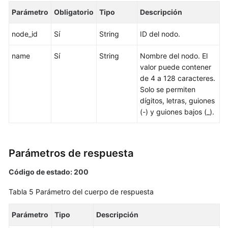
de
Parámetro
Obligatorio
Tipo
Descripción
base
de
node_id
Sí
String
ID del nodo.
datos
name
Sí
String
Nombre del nodo. El
valor puede contener
Eliminación/Cancelación
de 4 a 128 caracteres.
de
Solo se permiten
suscripción
dígitos, letras, guiones
de
(-) y guiones bajos (_).
una
instancia
de
BD
Parámetros de respuesta
Creación
Código de estado: 200
de
Tabla 5
Parámetro del cuerpo de respuesta
una
réplica
Parámetro
de
Tipo
Descripción
lectura