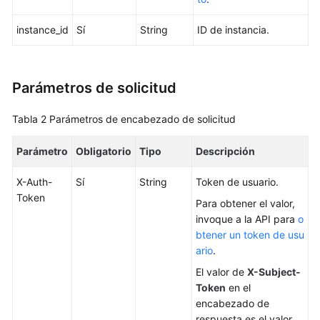
a
las
instance_id
Sí
String
ID de instancia.
API
Las
API
Parámetros de solicitud
(recomendadas)
Tabla 2
Parámetros de encabezado de solicitud
Consultas
de
Parámetro
Obligatorio
Tipo
Descripción
versión
del
X-Auth-
Sí
String
Token de usuario.
motor
Token
Para obtener el valor,
de
invoque a la API para
o
BD
btener un token de usu
ario
.
Consultas
El valor de
X-Subject-
de
Token
en el
especificación
encabezado de
de
respuesta es el valor