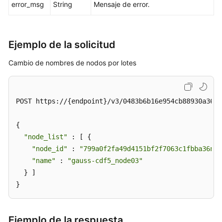
error_msg
String
Mensaje de error.
BD
anual/mensual
Cambio
Ejemplo de la solicitud
del
nombre
Cambio de nombres de nodos por lotes
de
una
instancia
POST https://{endpoint}/v3/0483b6b16e954cb88930a360d
de
base
{

de
"node_list"
 : [ {

datos
"node_id"
 : 
"799a0f2fa49d4151bf2f7063c1fbba36no0
"name"
 : 
"gauss-cdf5_node03"
Restablecimiento
de
  } ]

una
}
contraseña
de
base
Ejemplo de la respuesta