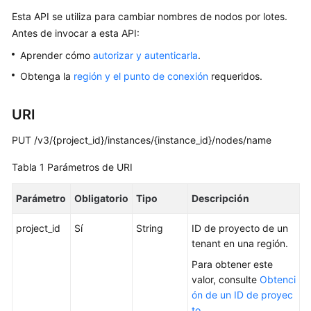
Esta API se utiliza para cambiar nombres de nodos por lotes.
Guía
del
Antes de invocar a esta API:
usuario
Aprender cómo
autorizar y autenticarla
.
Obtenga la
región y el punto de conexión
requeridos.
Referencia
de
la
URI
API
PUT /v3/{project_id}/instances/{instance_id}/nodes/name
Antes
Tabla 1
Parámetros de URI
de
comenzar
Parámetro
Obligatorio
Tipo
Descripción
Descripción
project_id
Sí
String
ID de proyecto de un
de
tenant en una región.
las
Para obtener este
API
valor, consulte
Obtenci
ón de un ID de proyec
Invocaciones
to
.