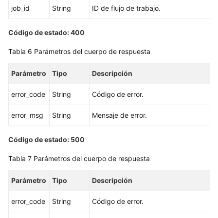
job_id
String
ID de flujo de trabajo.
Eliminación
o
Código de estado: 400
cancelación
Tabla 6
Parámetros del cuerpo de respuesta
de
la
Parámetro
Tipo
Descripción
suscripción
de
error_code
String
Código de error.
una
réplica
error_msg
String
Mensaje de error.
de
lectura
Código de estado: 500
Ampliación
Tabla 7
Parámetros del cuerpo de respuesta
del
almacenamiento
Parámetro
Tipo
Descripción
de
una
error_code
String
Código de error.
instancia
de