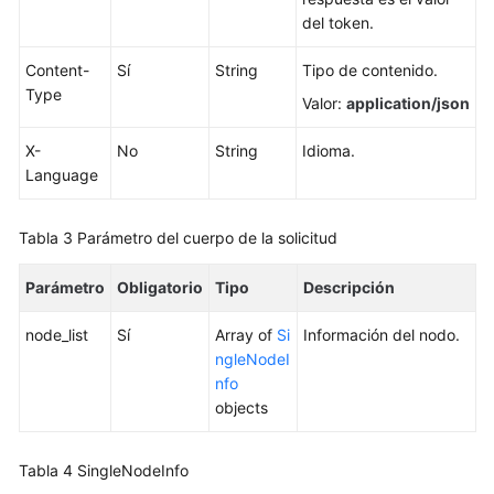
base
del token.
de
datos
Content-
Sí
String
Tipo de contenido.
Type
Gestión
Valor:
application/json
de
instancias
X-
No
String
Idioma.
Language
Creación
de
Tabla 3
Parámetro del cuerpo de la solicitud
una
instancia
Parámetro
Obligatorio
Tipo
Descripción
de
base
node_list
Sí
Array of
Si
Información del nodo.
de
ngleNodeI
datos
nfo
objects
Reinicio
de
una
Tabla 4
SingleNodeInfo
instancia