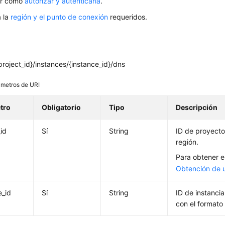
er cómo
autorizar y autenticarla
.
 la
región y el punto de conexión
requeridos.
roject_id}/instances/{instance_id}/dns
metros de URI
tro
Obligatorio
Tipo
Descripción
_id
Sí
String
ID de proyecto
región.
Para obtener es
Obtención de 
e_id
Sí
String
ID de instanci
con el formato