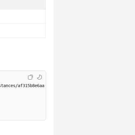
tances/af315b8e6aaa41799bd9a31f2de15abcin07/dns
