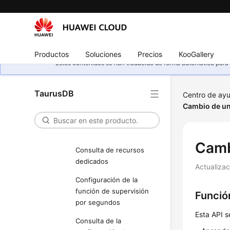
de datos
Restablecimiento de una
contraseña de base de
datos
Productos
Soluciones
Precios
KooGallery
Estos contenidos se han traducido de forma automática para s
Cambio de las
especificaciones de
instancia de base de
TaurusDB
Centro de ay
datos
Cambio de un
Consulta de grupos de
recursos dedicados
Camb
Consulta de recursos
dedicados
Actualiza
Configuración de la
función de supervisión
Funció
por segundos
Esta API s
Consulta de la