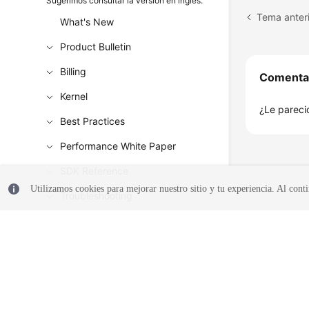
Sugerimos consultar la versión en inglés.
What's New
Product Bulletin
Billing
Comenta
Kernel
¿Le pareció
Best Practices
Performance White Paper
SDK Reference
Utilizamos cookies para mejorar nuestro sitio y tu experiencia. Al conti
Troubleshooting
Videos
© 2026, Huawei Cloud Computing Technologies Co., Ltd. y/o sus afil
reservados.