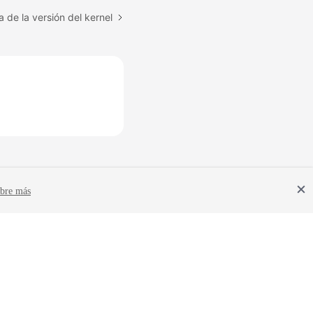
 de la versión del kernel
bre más
Términos del sitio
Declaración de privacidad