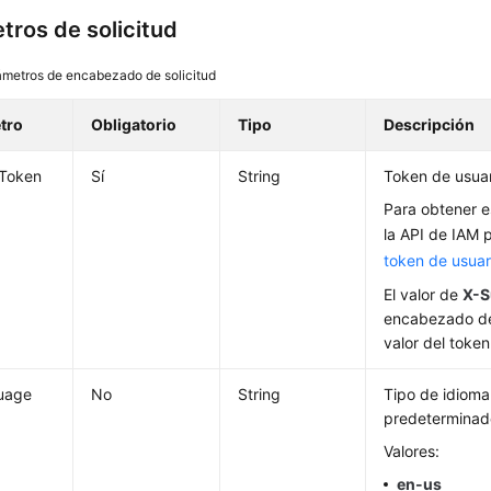
tros de solicitud
ámetros de encabezado de solicitud
tro
Obligatorio
Tipo
Descripción
-Token
Sí
String
Token de usuar
Para obtener e
la API de IAM 
token de usuar
El valor de
X-S
encabezado de
valor del token
uage
No
String
Tipo de idioma 
predetermina
Valores:
en-us