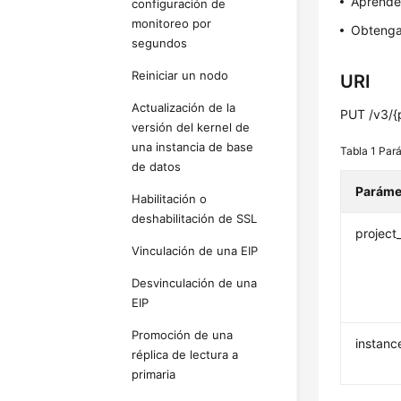
Aprend
configuración de
monitoreo por
Obtenga
segundos
Reiniciar un nodo
URI
Actualización de la
PUT /v3/{p
versión del kernel de
una instancia de base
Tabla 1
Pará
de datos
Paráme
Habilitación o
deshabilitación de SSL
project
Vinculación de una EIP
Desvinculación de una
EIP
Promoción de una
instanc
réplica de lectura a
primaria