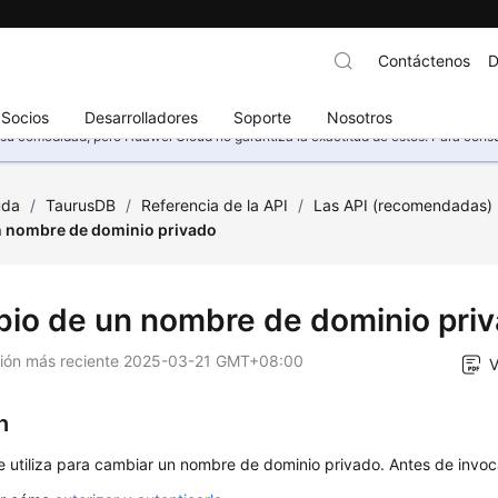
Contáctenos
D
Socios
Desarrolladores
Soporte
Nosotros
u comodidad, pero Huawei Cloud no garantiza la exactitud de estos. Para consult
uda
/
TaurusDB
/
Referencia de la API
/
Las API (recomendadas)
 nombre de dominio privado
io de un nombre de dominio pri
ción más reciente
2025-03-21 GMT+08:00
V
n
e utiliza para cambiar un nombre de dominio privado. Antes de invoc