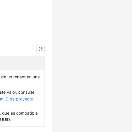
 de un tenant en una
te valor, consulte
un ID de proyecto
.
a, que es compatible
 UUID.