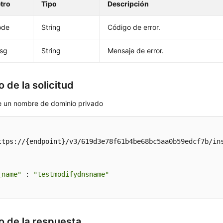
tro
Tipo
Descripción
ode
String
Código de error.
msg
String
Mensaje de error.
 de la solicitud
 un nombre de dominio privado
ttps://{endpoint}/v3/619d3e78f61b4be68bc5aa0b59edcf7b/ins
_name"
 : 
"testmodifydnsname"
o de la respuesta