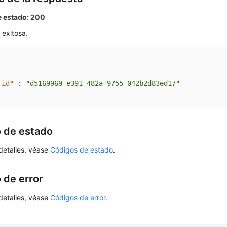
 estado: 200
 exitosa.
_id"
:
"d5169969-e391-482a-9755-042b2d83ed17"
 de estado
detalles, véase
Códigos de estado
.
 de error
detalles, véase
Códigos de error
.