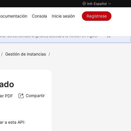
Intl-Español
ocumentación
Consola
Inicie sesión
Regístrese
ar los contenidos originales, acceda a la versión en inglés.
/
Gestión de instancias
/
vado
Compartir
er PDF
ar a esta API: