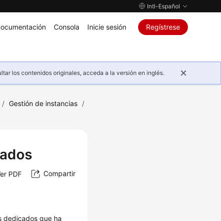
Intl-Español
ocumentación
Consola
Inicie sesión
Regístrese
ar los contenidos originales, acceda a la versión en inglés.
/
Gestión de instancias
/
cados
Compartir
er PDF
os dedicados que ha