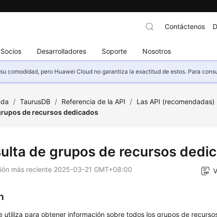
Contáctenos
D
Socios
Desarrolladores
Soporte
Nosotros
u comodidad, pero Huawei Cloud no garantiza la exactitud de estos. Para consult
uda
/
TaurusDB
/
Referencia de la API
/
Las API (recomendadas)
grupos de recursos dedicados
ulta de grupos de recursos dedi
ción más reciente
2025-03-21 GMT+08:00
V
n
e utiliza para obtener información sobre todos los grupos de recurs