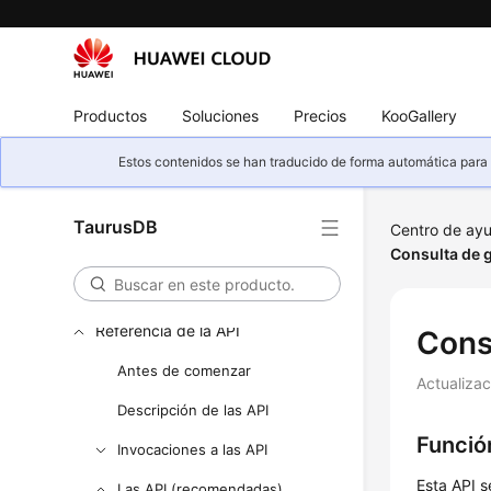
Productos
Soluciones
Precios
KooGallery
Estos contenidos se han traducido de forma automática para s
Descripción general del servicio
TaurusDB
Centro de ay
Pasos iniciales
Consulta de 
Guía del usuario
Referencia de la API
Cons
Antes de comenzar
Actualiza
Descripción de las API
Funció
Invocaciones a las API
Esta API s
Las API (recomendadas)