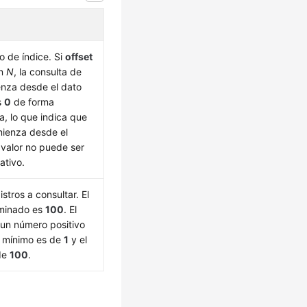
 de índice. Si
offset
en
N
, la consulta de
enza desde el dato
s
0
de forma
, lo que indica que
mienza desde el
 valor no puede ser
ativo.
tros a consultar. El
rminado es
100
. El
 un número positivo
or mínimo es de
1
y el
de
100
.