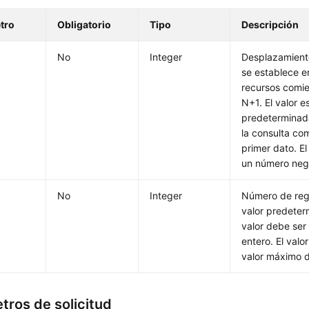
tro
Obligatorio
Tipo
Descripción
No
Integer
Desplazamiento
se establece 
recursos comi
N+1. El valor e
predeterminada
la consulta co
primer dato. El
un número neg
No
Integer
Número de regis
valor predete
valor debe ser
entero. El val
valor máximo 
tros de solicitud