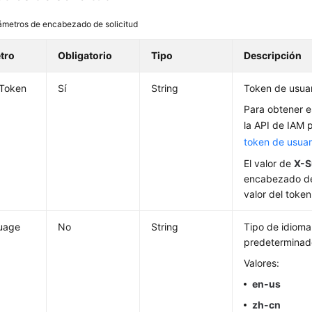
ámetros de encabezado de solicitud
tro
Obligatorio
Tipo
Descripción
-Token
Sí
String
Token de usuar
Para obtener e
la API de IAM 
token de usuar
El valor de
X-S
encabezado de
valor del token
uage
No
String
Tipo de idioma 
predetermina
Valores:
en-us
zh-cn