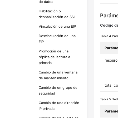
de datos
Habilitación o
Paráme
deshabilitación de SSL
Código de
Vinculación de una EIP
Desvinculación de una
Tabla 4
Par
EIP
Paráme
Promoción de una
réplica de lectura a
resourc
primaria
Cambio de una ventana
de mantenimiento
total_c
Cambio de un grupo de
seguridad
Tabla 5
Ded
Cambio de una dirección
IP privada
Paráme