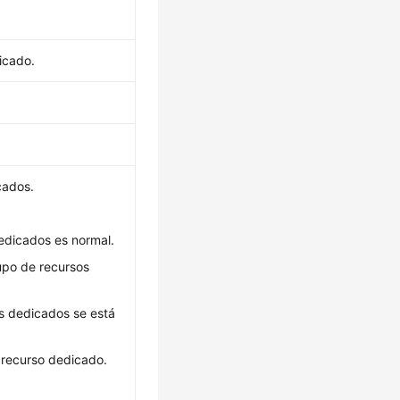
.
icado.
cados.
dedicados es normal.
upo de recursos
os dedicados se está
e recurso dedicado.