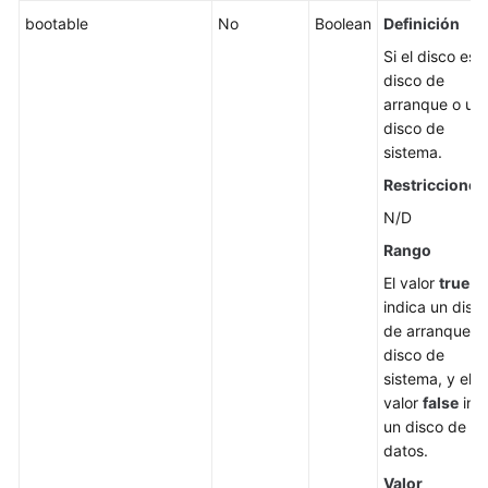
bootable
No
Boolean
Definición
Si el disco es 
disco de
arranque o un
disco de
sistema.
Restricciones
N/D
Rango
El valor
true
indica un disc
de arranque o
disco de
sistema, y el
valor
false
ind
un disco de
datos.
Valor