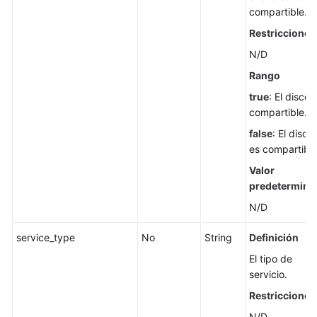
compartible.
Sugerimos
consultar
Restricciones
la
N/D
versión
Rango
en
inglés.
true
: El disco 
compartible.
What's
false
: El disco
New
es compartible
Best
Valor
Practices
predetermina
N/D
SDK
Reference
service_type
No
String
Definición
El tipo de
Videos
servicio.
Restricciones
Glossary
N/D