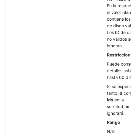
En la respuest
el valor
ids
sol
contiene los ID
de disco válid
Los ID de disc
no válidos se
ignoran.
Restricciones
Puede consult
detalles sobre
hasta 60 disco
Si se especifi
tanto
id
como
ids
en la
solicitud,
id
se
ignorará.
Rango
N/D