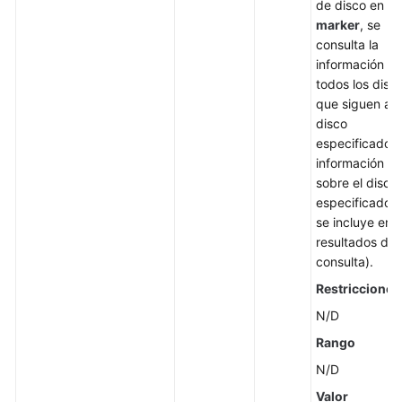
de disco en
Ampliación
marker
, se
de
consulta la
capacidades
información d
de
todos los disc
múltiples
que siguen al
discos
disco
en
especificado. 
un
información
lote
sobre el disco
especificado 
Consulta
se incluye en l
de
resultados de 
detalles
consulta).
sobre
Restricciones
un
N/D
disco
de
Rango
EVS
N/D
Valor
Cancelación