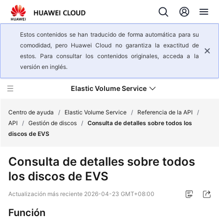
Estos contenidos se han traducido de forma automática para su
comodidad, pero Huawei Cloud no garantiza la exactitud de
estos. Para consultar los contenidos originales, acceda a la
versión en inglés.
Elastic Volume Service
Centro de ayuda
/
Elastic Volume Service
/
Referencia de la API
/
API
/
Gestión de discos
/
Consulta de detalles sobre todos los
discos de EVS
Descripción
general
Consulta de detalles sobre todos
del
los discos de EVS
servicio
Actualización más reciente
2026-04-23 GMT+08:00
Pasos
iniciales
Función