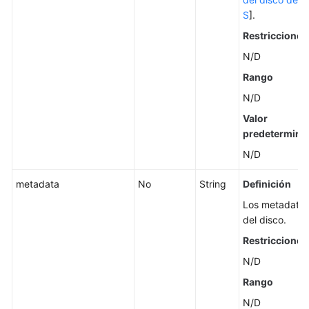
instantáneas
S
].
estándares
Restricciones
Consulta
N/D
de
Rango
AZ
N/D
Gestión
Valor
de
predetermina
grupos
N/D
de
protección
metadata
No
String
Definición
Los metadato
Las
del disco.
API
obsoletas
Restricciones
N/D
Permisos
Rango
y
acciones
N/D