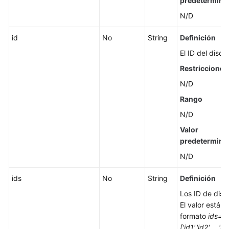
predetermina
N/D
id
No
String
Definición
El ID del disco.
Restricciones
N/D
Rango
N/D
Valor
predetermina
N/D
ids
No
String
Definición
Los ID de disc
El valor está e
formato
ids=
['id1','id2',...,'id