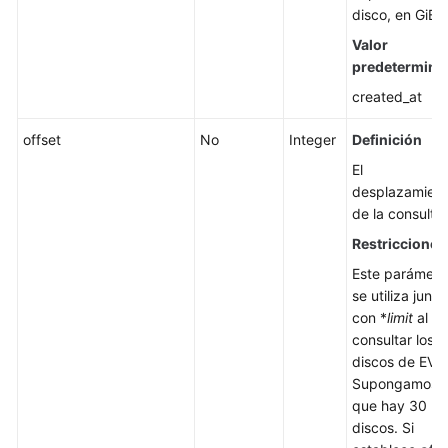
disco, en GiB.
Consulta
Valor
de
predetermina
detalles
created_at
sobre
un
offset
No
Integer
Definición
disco
de
El
EVS
desplazamien
(obsoleto)
de la consulta.
Restricciones
Cambio
Este parámetr
del
se utiliza junto
tipo
con *
limit
al
de
consultar los
disco
discos de EVS
Supongamos
Modificación
que hay 30
de
discos. Si
la