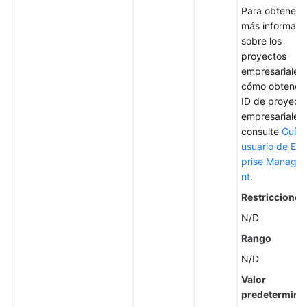
Para obtener
más informaci
sobre los
proyectos
empresariales
cómo obtener 
ID de proyect
empresariales,
consulte
Guía 
usuario de Ent
prise Manage
nt
.
Restricciones
N/D
Rango
N/D
Valor
predetermina