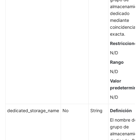
almacenamien
dedicado
mediante
coincidencia
exacta.
Restricciones
N/D
Rango
N/D
Valor
predetermina
N/D
dedicated_storage_name
No
String
Definición
El nombre del
grupo de
almacenamien