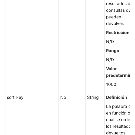
resultados de
un
consultas que
disco
pueden
de
devolver.
EVS
Restricciones
Creación
N/D
de
Rango
discos
de
N/D
EVS
Valor
(obsoleto)
predetermina
1000
Consulta
de
sort_key
No
String
Definición
discos
de
La palabra cla
EVS
en función de 
(obsoleto)
cual se orden
los resultados
devueltos.
Ampliación