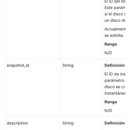
El ID del disc
Este parámetr
si el disco se
un disco de o
Actualmente,
se admite.
Rango
N/D
snapshot_id
String
Definición
El ID de inst
parámetro tie
disco se crea
instantánea.
Rango
N/D
description
String
Definición