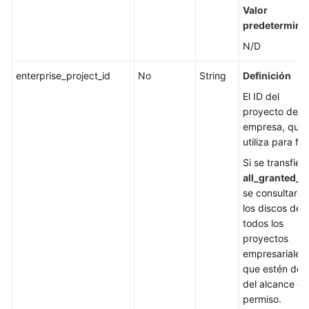
Valor
predetermina
N/D
enterprise_project_id
No
String
Definición
El ID del
proyecto de
empresa, que 
utiliza para filt
Si se transfier
all_granted_e
se consultarán
los discos de
todos los
proyectos
empresariales
que estén den
del alcance de
permiso.