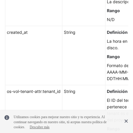
La descripció
Rango
N/D
created_at
String
Definición
La hora en qu
disco.
Rango
Formato de t
AAAA-MM-
DDTHH:MM:S
os-vol-tenant-attr:tenant_id
String
Definición
El ID del tena
pertenece el d
tenant es el 
Utilizamos cookies para mejorar nuestro sitio y tu experiencia. Al
del proyecto.
continuar navegando en nuestro sitio, tú aceptas nuestra política de
cookies.
Descubre más
Rango