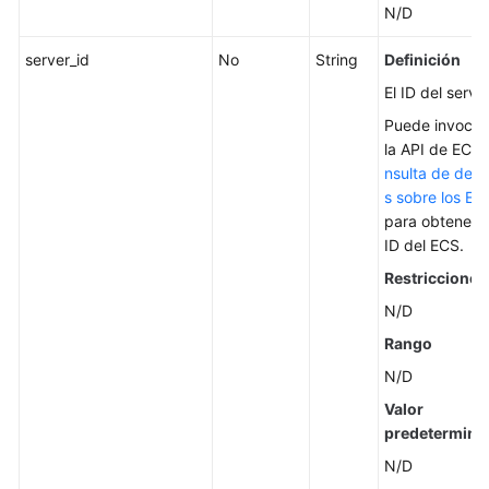
N/D
server_id
No
String
Definición
El ID del servid
Puede invocar
la API de ECS
nsulta de detal
s sobre los EC
para obtener e
ID del ECS.
Restricciones
N/D
Rango
N/D
Valor
predetermina
N/D