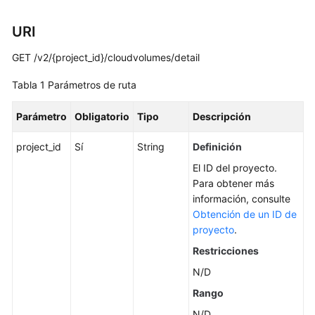
a
APIs
URI
Pasos
GET /v2/{project_id}/cloudvolumes/detail
iniciales
Tabla 1
Parámetros de ruta
Consulta
de
Parámetro
Obligatorio
Tipo
Descripción
versión
de
project_id
Sí
String
Definición
API
El ID del proyecto.
Para obtener más
API
información, consulte
Obtención de un ID de
Gestión
proyecto
.
de
Restricciones
discos
N/D
Creación
Rango
de
N/D