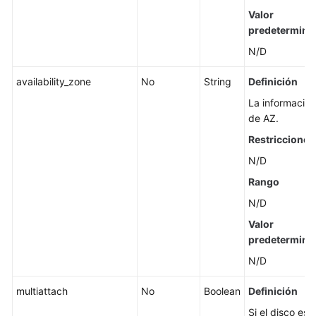
admitidas
Valor
predetermina
Apéndice
N/D
Historial
availability_zone
No
String
Definición
de
cambios
La información
de AZ.
Preguntas
Restricciones
frecuentes
N/D
Actualmente,
Rango
el
N/D
contenido
no
Valor
está
predetermina
disponible
N/D
en
el
multiattach
No
Boolean
Definición
idioma
Si el disco es
seleccionado.