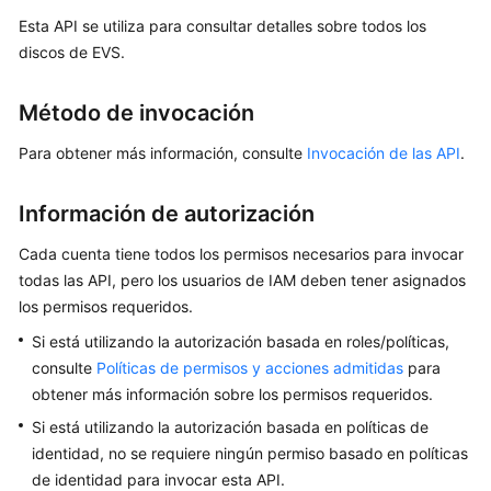
Esta API se utiliza para consultar detalles sobre todos los
Guía
del
discos de EVS.
usuario
Método de invocación
Referencia
de
Para obtener más información, consulte
Invocación de las API
.
la
API
Información de autorización
Antes
Cada cuenta tiene todos los permisos necesarios para invocar
de
todas las API, pero los usuarios de IAM deben tener asignados
comenzar
los permisos requeridos.
Si está utilizando la autorización basada en roles/políticas,
Descripción
consulte
Políticas de permisos y acciones admitidas
para
de
obtener más información sobre los permisos requeridos.
las
API
Si está utilizando la autorización basada en políticas de
identidad, no se requiere ningún permiso basado en políticas
Llamada
de identidad para invocar esta API.