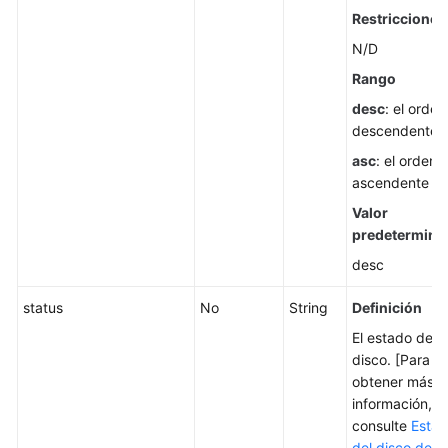
Gestión
Restricciones
de
N/D
la
papelera
Rango
de
desc
: el orden
reciclaje
descendente
asc
: el orden
Gestión
ascendente
de
tareas
Valor
predetermina
Gestión
desc
de
instantáneas
status
No
String
Definición
estándares
El estado del
disco. [Para
Gestión
obtener más
de
información,
etiquetas
consulte
Esta
de
del disco de E