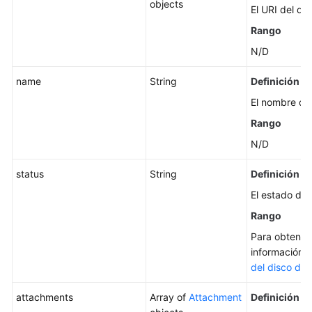
objects
El URI del dis
Rango
N/D
name
String
Definición
El nombre del
Rango
N/D
status
String
Definición
El estado del
Rango
Para obtener
información,
del disco de
attachments
Array of
Attachment
Definición