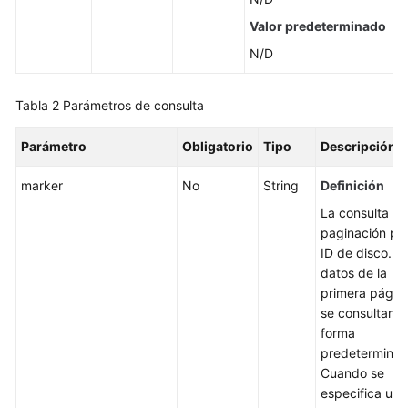
discos
de
Valor predeterminado
EVS
N/D
Actualización
Tabla 2
Parámetros de consulta
de
un
Parámetro
Obligatorio
Tipo
Descripción
disco
de
marker
No
String
Definición
EVS
La consulta de
Consulta
paginación po
de
ID de disco. L
detalles
datos de la
sobre
primera págin
todos
se consultan 
los
forma
discos
predeterminad
de
Cuando se
EVS
especifica un 