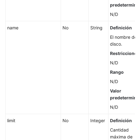
predetermina
de
suscripción
N/D
a
discos
name
No
String
Definición
de
El nombre del
EVS
disco.
anuales/mensuales
Restricciones
Ampliación
N/D
de
Rango
la
N/D
capacidad
de
Valor
un
predetermina
disco
N/D
de
EVS
limit
No
Integer
Definición
Cantidad
Eliminación
máxima de
de