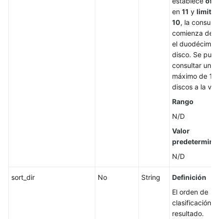
establece
offs
QoS
en
11
y
limit
e
de
10
, la consulta
un
comienza des
disco
el duodécimo
de
disco. Se pue
EVS
consultar un
máximo de 10
Gestión
discos a la vez
de
instantáneas
Rango
heredadas
N/D
Valor
Gestión
predetermina
de
cuotas
N/D
sort_dir
No
String
Definición
Gestión
de
El orden de
etiquetas
clasificación d
resultado.