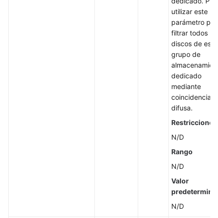
dedicado. Pu
utilizar este
parámetro par
filtrar todos lo
discos de este
grupo de
almacenamien
dedicado
mediante
coincidencia
difusa.
Restricciones
N/D
Rango
N/D
Valor
predetermina
N/D