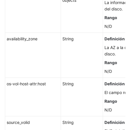
objects
La informaci
del disco.
Rango
N/D
availability_zone
String
Definición
La AZ a la qu
disco.
Rango
N/D
os-vol-host-attr:host
String
Definición
El campo res
Rango
N/D
source_volid
String
Definición