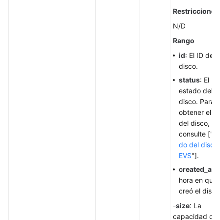
de
Restricciones
la
N/D
capacidad
de
Rango
un
id
: El ID del
disco
disco.
de
status
: El
EVS
estado del
(obsoleto)
disco. Para
obtener el ID
Consulta
del disco,
de
consulte ["
Es
detalles
do del disco
sobre
EVS
"].
todos
created_at
: 
los
hora en que 
discos
creó el disco
de
EVS
-
size
: La
(obsoleto)
capacidad del