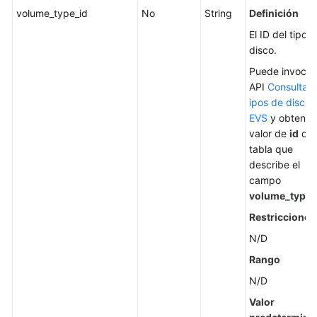
volume_type_id
No
String
Definición
El ID del tipo 
disco.
Puede invocar 
API
Consulta d
ipos de disco 
EVS
y obtener 
valor de
id
de 
tabla que
describe el
campo
volume_types
Restricciones
N/D
Rango
N/D
Valor