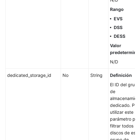
More
Rango
Documents
EVS
DSS
DESS
Valor
predetermina
N/D
dedicated_storage_id
No
String
Definición
El ID del grupo
de
almacenamien
dedicado. Pu
utilizar este
parámetro par
filtrar todos lo
discos de este
grupo de