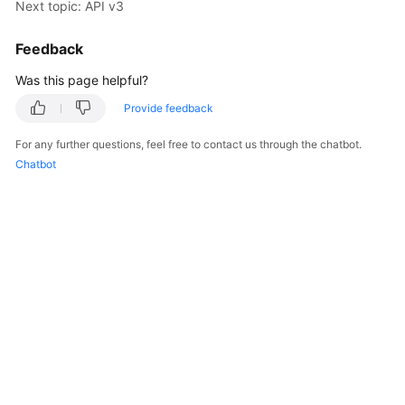
Next topic: API v3
Kernels
Feedback
Was this page helpful?
User
Guide
Provide feedback
Best
For any further questions, feel free to contact us through the chatbot.
Practices
Chatbot
Performance
White
Paper
API
Reference
SDK
Reference