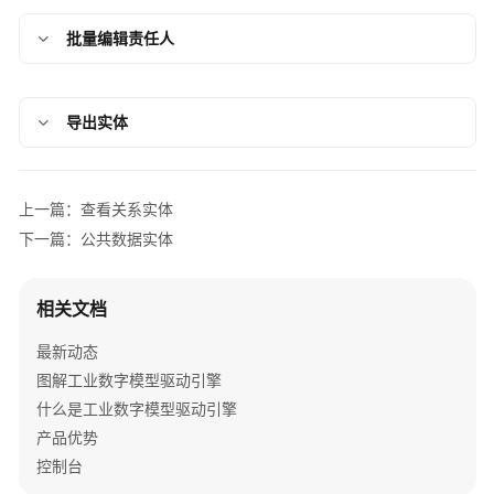
擎
批量编辑责任人
用
户
指
南
导出实体
数
字
上一篇：查看关系实体
主
下一篇：公共数据实体
线
引
擎
相关文档
用
户
最新动态
指
图解工业数字模型驱动引擎
南
什么是工业数字模型驱动引擎
产品优势
系
统
控制台
权