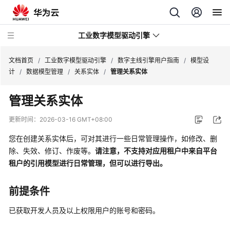
工业数字模型驱动引擎
文档首页
/
工业数字模型驱动引擎
/
数字主线引擎用户指南
/
模型设
计
/
数据模型管理
/
关系实体
/
管理关系实体
最
管理关系实体
新
动
更新时间：
2026-03-16 GMT+08:00
态
您在创建关系实体后，可对其进行一些日常管理操作，如修改、删
产
除、失效、修订、作废等。
请注意，不支持对应用租户中来自平台
品
租户的引用模型进行日常管理，但可以进行导出。
介
绍
前提条件
计
已获取开发人员及以上权限用户的账号和密码。
费