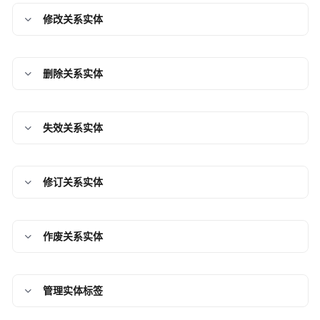
说
明
修改关系实体
快
速
删除关系实体
入
门
失效关系实体
控
制
台
操
修订关系实体
作
指
南
作废关系实体
数
据
建
管理实体标签
模
引