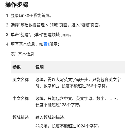
说
操作步骤
明
登录LinkX-F系统首页。
快
选择
“
基础数据管理
>
领域
”
页面，进入
“领域”
页面。
速
入
单击
“创建”
，弹出
“创建领域”
页面。
门
填写基本信息，如
表1
所示：
控
表1
基本信息
制
台
参数
说明
操
作
英文名称
必填，需以大写英文字母开头，只能包含英文字
指
母、数字和_，长度不能超过256个字符。
南
中文名称
必填，只能包含中文、英文字母、数字、_、-，
数
长度不能超过128个字符。
据
建
领域描述
输入领域的描述。
模
非必填，长度不能超过1024个字符。
引