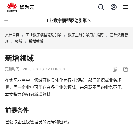
工业数字模型驱动引擎
文档首页
/
工业数字模型驱动引擎
/
数字主线引擎用户指南
/
基础数据管
理
/
领域
/
新增领域
最
新增领域
新
动
更新时间：
2026-03-16 GMT+08:00
态
在实际业务中，领域可以具体化为行业领域、部门组织或业务场
产
景，同一企业中可能存在多个业务领域，来承载不同的业务范围。
品
本文指导您如何新增领域。
介
绍
前提条件
计
已获取企业级管理员的
账号
和密码。
费