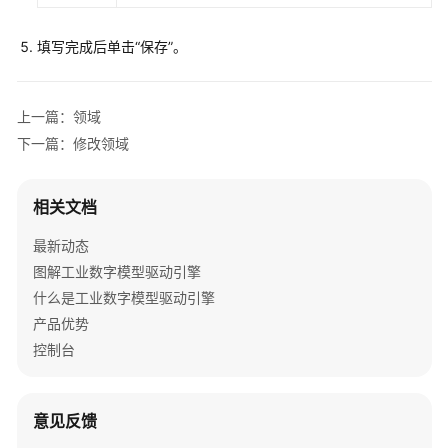
擎
用
填写完成后单击
“保存”
。
户
指
南
上一篇：领域
下一篇：修改领域
数
字
主
相关文档
线
引
最新动态
擎
图解工业数字模型驱动引擎
用
什么是工业数字模型驱动引擎
户
产品优势
指
控制台
南
系
意见反馈
统
权