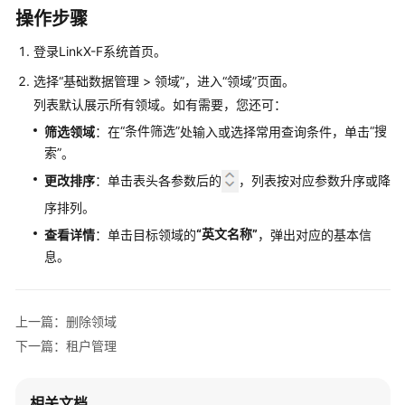
介
操作步骤
绍
登录LinkX-F系统首页。
计
选择
“
基础数据管理
>
领域
”
，进入
“领域”
页面。
费
列表默认展示所有领域。如有需要，您还可：
说
明
“条件筛选”
“搜
筛选领域
：在
处输入或选择常用查询条件，单击
索”
。
快
更改排序
：单击表头各参数后的
，列表按对应参数升序或降
速
序排列。
入
门
“英文名称”
查看详情
：单击目标领域的
，弹出对应的基本信
息。
控
制
台
上一篇：删除领域
操
下一篇：租户管理
作
指
南
相关文档