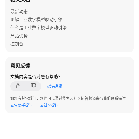
数
最新动态
据
图解工业数字模型驱动引擎
建
什么是工业数字模型驱动引擎
模
产品优势
引
控制台
擎
用
户
指
意见反馈
南
文档内容是否对您有帮助？
数
提供反馈
字
如您有其它疑问，您也可以通过华为云社区问答频道来与我们联系探讨
主
云宝助手提问
线
云社区提问
引
擎
用
户