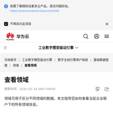
如需了解国际站更多云产品，请访问国际站。
https://www.huaweicloud.com/intl/
不再显示此消息
工业数字模型驱动引擎
文档首页
/
工业数字模型驱动引擎
/
数字主线引擎用户指南
/
基础数据管
理
/
领域
/
查看领域
最
查看领域
新
动
更新时间：
2025-02-24 GMT+08:00
态
领域可用于区分不同领域的数据。本文指导您如何查看当前企业租
产
户下的所有领域信息。
品