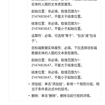
间
实体的入图的文本类型属性。
起始位置：非必填，取值范围为1-
xDM-
2147483647，不能大于结束位置。
F
数
结束位置：非必填，取值范围为1-
据
2147483647，不能小于起始位置。
同
运算符：必填，可选择
“等于”
、
“包含”
或
“包含
步
于”
。
目标端数据实体属性：必填，下拉选择目标端
模
数据实体的入图的文本类型属性。
型
设
起始位置：非必填，取值范围为1-
计
2147483647，不能大于结束位置。
结束位置：非必填，取值范围为1-
总
2147483647，不能小于起始位置。
览
添加组：单击
“添加组”
，新增一个规则分组，相
当于条件表达式中的括号。
数
据
删除：单击
“删除”
，删除当前行规则详情。
模