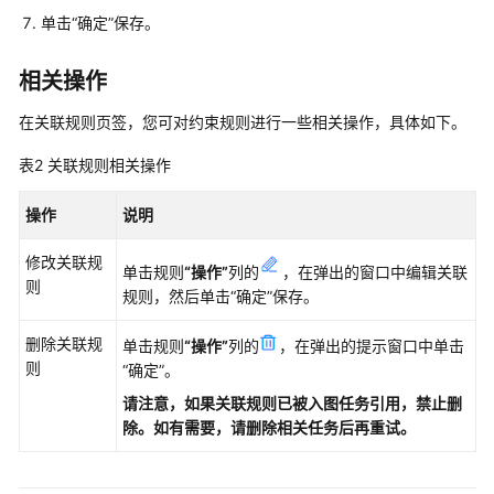
型
单击
“确定”
保存。
图
谱
相关操作
数
在关联规则页签，您可对约束规则进行一些相关操作，具体如下。
据
模
表2
关联规则相关操作
型
管
操作
说明
理
修改关联规
单击规则
“操作”
列的
，在弹出的窗口中编辑关联
数
则
规则，然后单击
“确定”
保存。
据
实
删除关联规
单击规则
“操作”
列的
，在弹出的提示窗口中单击
体
则
“确定”
。
关
请注意，如果关联规则已被入图任务引用，禁止删
系
除。如有需要，请删除相关任务后再重试。
实
体