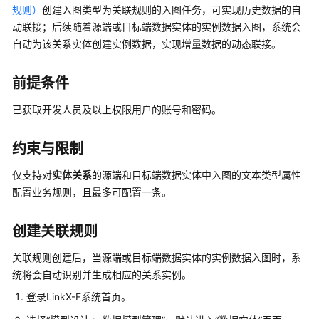
介
规则）
创建入图类型为关联规则的入图任务，可实现历史数据的自
绍
动联接；后续随着源端或目标端数据实体的实例数据入图，系统会
自动为该关系实体创建实例数据，实现增量数据的动态联接。
计
费
前提条件
说
明
已获取开发人员及以上权限用户的账号和密码。
快
约束与限制
速
入
仅支持对
实体关系
的源端和目标端数据实体中入图的文本类型属性
门
配置业务规则，且最多可配置一条。
控
创建关联规则
制
台
关联规则创建后，当源端或目标端数据实体的实例数据入图时，系
操
统将会自动识别并生成相应的关系实例。
作
指
登录LinkX-F系统首页。
南