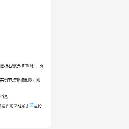
或鼠标右键选择
“删除”
，也
有实例节点都被删除，则
e”
键。
谱操作项区域单击
或按