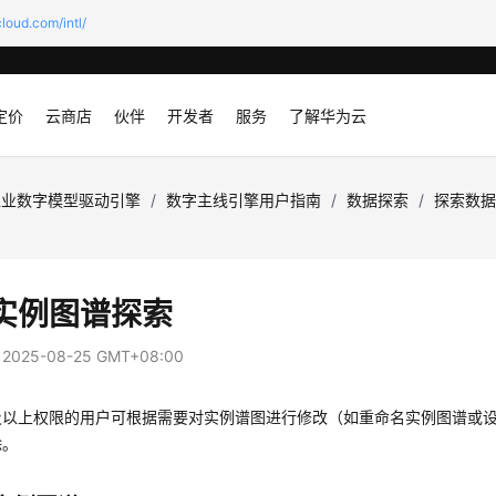
loud.com/intl/
定价
云商店
伙伴
开发者
服务
了解华为云
工业数字模型驱动引擎
/
数字主线引擎用户指南
/
数据探索
/
探索数
实例图谱探索
：
2025-08-25 GMT+08:00
及以上权限的用户可根据需要对实例谱图进行修改（如重命名实例图谱或
除。