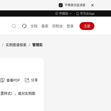
不再显示此消息
中国站
华为云App
文档
备案
控制台
登录
注册
据
/
实例图谱探索
/
管理实
分享
查看PDF
设置样式），或对实例图