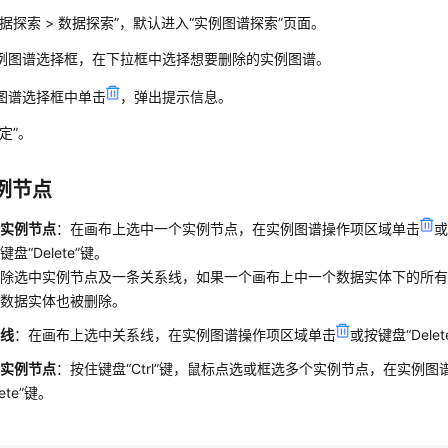
据探索
>
数据探索
”
，默认进入
“实例图谱探索”
页面。
例图谱选择框，在下拉框中选择想要删除的实例图谱。
图谱选择框中单击
，弹出提示信息。
定”
。
例节点
个实例节点
：在画布上选中一个实例节点，在实例图谱操作项区域单击
按键盘
“Delete”
键。
删除选中实例节点及一条关系线，如果一个画布上中一个数据实体下的所
该数据实体也被删除。
系线
：在画布上选中关系线，在实例图谱操作项区域单击
或按键盘
“Delet
个实例节点
：按住键盘
“Ctrl”
键，鼠标点选或框选多个实例节点，在实例图
ete”
键。