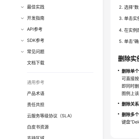
最佳实践
选择
“
数
开发指南
单击实
API参考
在实例
SDK参考
单击
“确
常见问题
删除实
文档下载
删除单
可直接
通用参考
即同时
产品术语
图例上
删除关
责任共担
删除多
云服务等级协议（SLA）
键盘
“Del
白皮书资源
支持区域