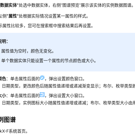
“数据实体”
处选中数据实体，右侧
“图谱预览”
展示该实体的实例数据图谱
左侧
“属性”
处根据实际情况设置某一属性的样式。
示属性比较多，您可在搜索框中搜索结果后再设置。
说明：
属性值为空时，颜色无变化。
单个数据实体只能设置一个属性的节点颜色或大小。
颜色
：单击属性后面的
，弹出设置颜色窗口。
、日期类型，更改颜色后随属性值递增或递减渐变显示；布尔、枚举类型
大小
：单击属性后面的
，弹出设置大小窗口。
、日期类型，实例图标大小随属性值递增或递减；布尔、枚举类型大小由
例图谱
nkX-F系统首页。