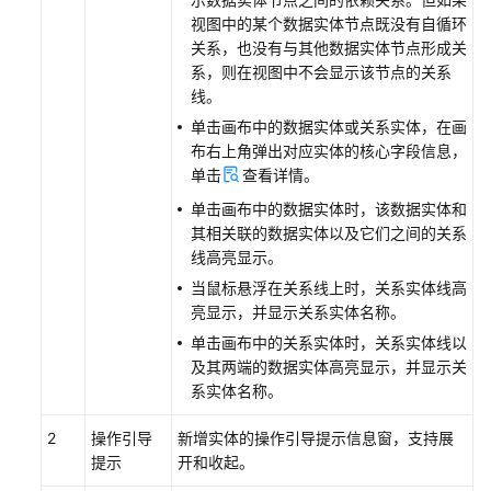
擎
视图中的某个数据实体节点既没有自循环
用
关系，也没有与其他数据实体节点形成关
户
系，则在视图中不会显示该节点的关系
指
线。
南
单击画布中的数据实体或关系实体，在画
布右上角弹出对应实体的核心字段信息，
数
单击
查看详情。
字
单击画布中的数据实体时，该数据实体和
主
其相关联的数据实体以及它们之间的关系
线
线高亮显示。
引
当鼠标悬浮在关系线上时，关系实体线高
擎
亮显示，并显示关系实体名称。
用
户
单击画布中的关系实体时，关系实体线以
指
及其两端的数据实体高亮显示，并显示关
南
系实体名称。
系
2
操作引导
新增实体的操作引导提示信息窗，支持展
统
提示
开和收起。
权