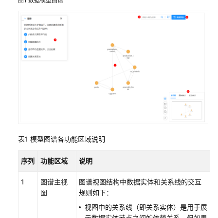
说
图1
数据模型图谱
明
快
速
入
门
控
制
台
操
作
表1
模型图谱各功能区域说明
指
南
序列
功能区域
说明
数
1
图谱主视
图谱视图结构中数据实体和关系线的交互
据
图
规则如下：
建
模
视图中的关系线（即关系实体）是用于展
引
示数据实体节点之间的依赖关系。但如果