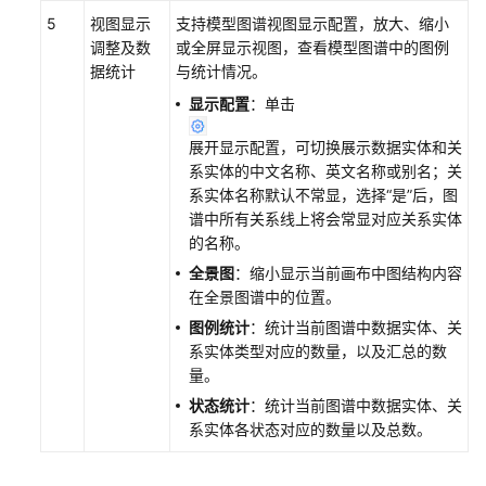
同
5
视图显示
支持模型图谱视图显示配置，放大、缩小
步
调整及数
或全屏显示视图，查看模型图谱中的图例
据统计
与统计情况。
模
显示配置
：单击
型
设
展开显示配置，可切换展示数据实体和关
计
系实体的中文名称、英文名称或别名；关
系实体名称默认不常显，选择
“是”
后，图
总
谱中所有关系线上将会常显对应关系实体
览
的名称。
全景图
：缩小显示当前画布中图结构内容
数
在全景图谱中的位置。
据
图例统计
：统计当前图谱中数据实体、关
模
系实体类型对应的数量，以及汇总的数
型
量。
图
状态统计
：统计当前图谱中数据实体、关
谱
系实体各状态对应的数量以及总数。
数
据