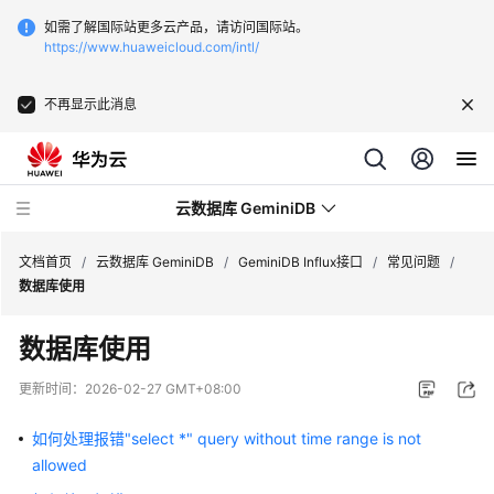
如需了解国际站更多云产品，请访问国际站。
https://www.huaweicloud.com/intl/
不再显示此消息
云数据库 GeminiDB
文档首页
/
云数据库 GeminiDB
/
GeminiDB Influx接口
/
常见问题
/
数据库使用
最
数据库使用
新
动
更新时间：
2026-02-27 GMT+08:00
态
如何处理报错"select *" query without time range is not
服
allowed
务