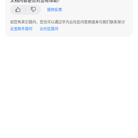
文档内容是否对您有帮助？
实
践
提供反馈
如您有其它疑问，您也可以通过华为云社区问答频道来与我们联系探讨
性
云宝助手提问
云社区提问
能
白
皮
书
常
见
问
题
产
品
咨
询
©2026 Huaweicloud.com 版权所有
黔ICP备20004760号-14
苏B2-20130048号
A2.B1.B2-20070312
增值电信业务经营许可证：B1.B2-20200593 | 代理域名注册服务机构：新网、西数
计
电子营业执照
贵公网安备 52990002000093号