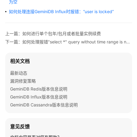
为空
介
绍
如何处理连接GeminiDB Influx时报错：“user is locked”
计
费
上一篇：如何进行单个包年/包月或者批量实例续费
说
下一篇：如何处理报错"select *" query without time range is not allowed
明
快
相关文档
速
入
最新动态
门
漏洞修复策略
GeminiDB Redis版本信息说明
用
GeminiDB Influx版本信息说明
户
GeminiDB Cassandra版本信息说明
指
南
意见反馈
最
佳