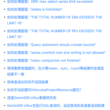
如何处理报错：ERR: max-select-series limit exceeded
公
告
如何处理报错: "delete is forbidden"
如何处理报错: "THE TOTAL NUMBER OF DBs EXCEEDS THE
产
LIMIT 16"
品
介
如何处理报错: "THE TOTAL NUMBER OF RPs EXCEEDS THE
绍
LIMIT 16"
如何处理报错: "Query statement should contain bucket"
GeminiDB
Redis
如何处理报错: "series overlimit now and writing is not allowed"
接
如何处理报错: "index compaction not finished"
口
使用集群增强版时，在计算mean，sum，count等结果时会偶现
GeminiDB
结果不一致
Influx
简单查询长时间不返回结果
接
如何手动创建RDSAccessProjectResource委托？
口
连接GeminiDB Influx数据库失败
产
GeminiDB Influx在执行SQL查询时，返回查询失败或者返回结果
品