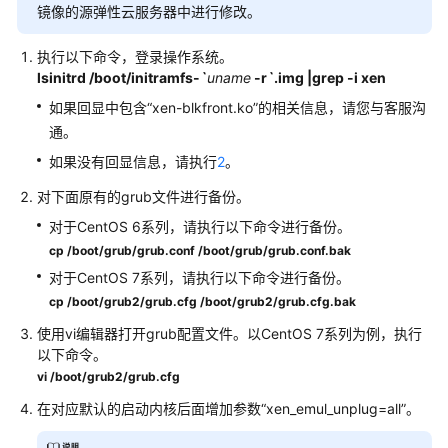
镜像的源
弹性云服务器
中进行修改。
场
景
执行以下命令，登录操作系统。
代
lsinitrd /boot/initramfs-
`
uname
-r
`
.img |grep -i xen
码
如果回显中包含“xen-blkfront.ko”的相关信息，请您与客服沟
示
通。
例
如果没有回显信息，请执行
2
。
常
对下面原有的grub文件进行备份。
见
问
对于CentOS 6系列，请执行以下命令进行备份。
题
cp /boot/grub/grub.conf /boot/grub/grub.conf.bak
对于CentOS 7系列，请执行以下命令进行备份。
镜
cp /boot/grub2/grub.cfg /boot/grub2/grub.cfg.bak
像
使用vi编辑器打开grub配置文件。以CentOS 7系列为例，执行
咨
以下命令。
询
vi /boot/grub2/grub.cfg
类
在对应默认的启动内核后面增加参数“xen_emul_unplug=all”。
镜