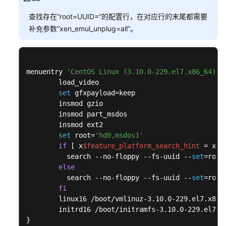
像
创
查找存在“root=UUID=”的配置行，在对应行的末尾都需要
建
补充参数“xen_emul_unplug=all”。
类
操
作
menuentry 
'CentOS Linux (3.10.0-229.el7.x86_64) 7
系
        load_video

统
set
 gfxpayload=keep

类
        insmod gzio

        insmod part_msdos

驱
        insmod ext2

set
 root=
'hd0,msdos1'
动
if
 [ x
$feature_platform_search_hint
 = xy 
安
          search --no-floppy --fs-uuid --
set
=root
装
else
类
          search --no-floppy --fs-uuid --
set
=root
fi
镜
        linux16 /boot/vmlinuz-3.10.0-229.el7.x86_
像
        initrd16 /boot/initramfs-3.10.0-229.el7.x8
共
}
享