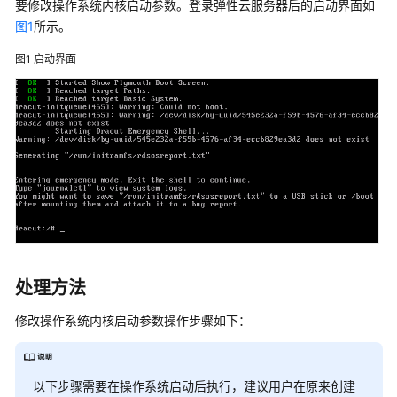
入
要修改操作系统内核启动参数。登录
弹性云服务器
后的启动界面如
门
图1
所示。
图1
启动界面
用
户
指
南
最
佳
实
践
API
参
处理方法
考
修改操作系统内核启动参数操作步骤如下：
SDK
参
考
以下步骤需要在操作系统启动后执行，建议用户在原来创建