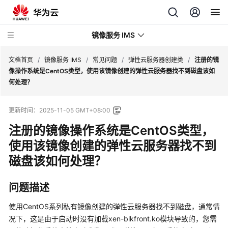
镜像服务 IMS
文档首页
/
镜像服务 IMS
/
常见问题
/
弹性云服务器创建类
/
注册的镜
像操作系统是CentOS类型，使用该镜像创建的弹性云服务器找不到磁盘该如
何处理？
最
新
更新时间：
2025-11-05 GMT+08:00
动
态
注册的镜像操作系统是CentOS类型，
使用该镜像创建的
弹性云服务器
找不到
产
磁盘该如何处理？
品
介
绍
问题描述
快
使用CentOS系列私有镜像创建的
弹性云服务器
找不到磁盘，通常情
速
况下，这是由于启动时没有加载xen-blkfront.ko模块导致的，您需