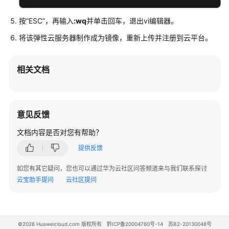
类
按“ESC”，再输入
:wq
并单击回车，退出vi编辑器。
镜
将该
弹性云服务器
制作成为镜像，重新上传并注册到云平台。
像
导
入
相关文档
类
镜
意见反馈
像
导
文档内容是否对您有帮助？
出
类
提供反馈
如您有其它疑问，您也可以通过华为云社区问答频道来与我们联系探讨
镜
云宝助手提问
云社区提问
像
复
制
类
©2026 Huaweicloud.com 版权所有
黔ICP备20004760号-14
苏B2-20130048号