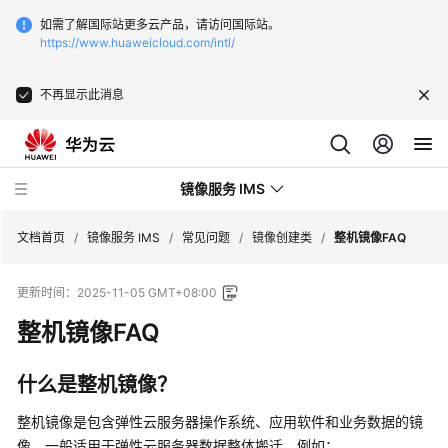
如需了解国际站更多云产品，请访问国际站。
https://www.huaweicloud.com/intl/
不再显示此消息
镜像服务 IMS
文档首页
/
镜像服务 IMS
/
常见问题
/
镜像创建类
/
整机镜像FAQ
更新时间：
2025-11-05 GMT+08:00
最
新
整机镜像FAQ
动
态
什么是整机镜像？
产
整机镜像是包含
弹性云服务器
操作系统、应用软件和业务数据的镜
品
像。一般适用于
弹性云服务器
数据整体搬迁，例如：