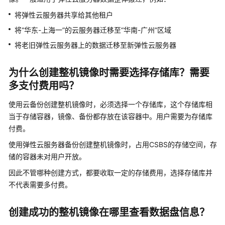
介
将
弹性云服务器
共享给其他租户
绍
将“华东-上海一”的云服务器迁移至“华南-广州”区域
快
将老旧
弹性云服务器
上的数据迁移至新
弹性云服务器
速
入
为什么创建整机镜像时需要选择存储库？需要
门
多支付费用吗？
用
使用
云备份
创建整机镜像时，必须选择一个存储库，这个存储库相
户
当于存储容器，镜像、备份都存放在该容器中。用户需要为存储库
指
南
付费。
使用
弹性云服务器
备份创建整机镜像时，占用CSBS的存储空间，存
最
储的容器未对用户开放。
佳
因此不管哪种创建方式，都要收取一定的存储费用，选择存储库并
实
践
不代表需要多付费。
API
创建成功的整机镜像在哪里查看数据盘信息？
参