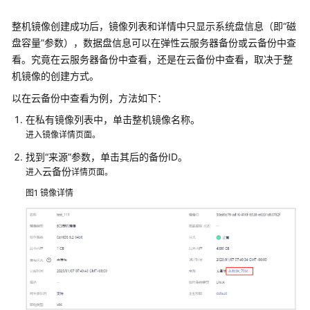
考
整机镜像创建成功后，镜像列表和详情中只显示系统盘信息（即“磁
SDK
盘容量”参数），数据盘信息可以在
弹性云服务器
备份或
云备份
中查
参
看。究竟在云服务器备份中查看，还是在
云备份
中查看，取决于整
考
机镜像的创建方式。
以在
云备份
中查看为例，方法如下：
场
景
在私有镜像列表中，单击整机镜像名称。
代
进入镜像详情页面。
码
找到“来源”参数，单击其后的备份ID。
示
云备份
进入
详情页面。
例
图1
镜像详情
常
见
问
题
镜
像