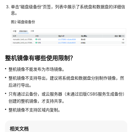
咨
单击“磁盘级备份”页签，列表中展示了系统盘和数据盘的详细信
询
息。
类
图2
磁盘级备份
镜
像
创
建
类
整机镜像有哪些使用限制？
操
整机镜像不能发布为市场镜像。
作
整机镜像不支持导出，建议将系统盘和数据盘分别制作镜像，然
系
后进行导出。
统
只有通过云备份，或云服务器（未通过旧版CSBS服务生成备份）
类
创建的整机镜像，才支持共享。
驱
整机镜像不支持区域内复制。
动
安
装
相关文档