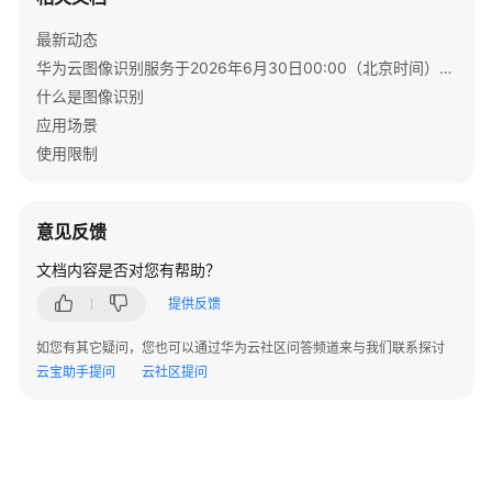
考
最新动态
SDK
华为云图像识别服务于2026年6月30日00:00（北京时间）停售通知
参
什么是图像识别
考
应用场景
使用限制
常
见
问
意见反馈
题
文档内容是否对您有帮助？
服
提供反馈
务
开
如您有其它疑问，您也可以通过华为云社区问答频道来与我们联系探讨
通
云宝助手提问
云社区提问
API
使
用
类