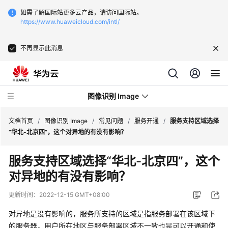
如需了解国际站更多云产品，请访问国际站。
https://www.huaweicloud.com/intl/
不再显示此消息
图像识别 Image
文档首页
/
图像识别 Image
/
常见问题
/
服务开通
/
服务支持区域选择
“华北-北京四”，这个对异地的有没有影响？
最
服务支持区域选择“华北-北京四”，这个
新
对异地的有没有影响？
动
态
更新时间：
2022-12-15 GMT+08:00
服
对异地是没有影响的，服务所支持的区域是指服务部署在该区域下
务
的服务器，用户所在地区与服务部署区域不一致也是可以开通和使