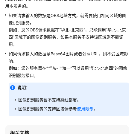
公
用本服务的。
告
如果请求输入的数据是OBS地址方式，就需要使用相同区域的图
像识别服务。
产
品
例如：您的OBS请求数据在“华北-北京四”，只能调用“华北-北京
介
四”区域下的图像识别服务，如果本服务不支持该区域则不能调
绍
用。
如果请求输入的数据是Base64图片或者公网URL，则不受区域影
快
响。
速
例如：您的服务器在“华东-上海一”可以调用“华北-北京四”的图像
入
识别服务接口。
门
说明：
用
户
图像识别服务暂不支持离线部署。
指
图像识别服务的支持区域请参考
使用限制
。
南
API
参
相关文档