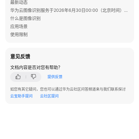
最新动态
考
华为云图像识别服务于2026年6月30日00:00（北京时间）停售通知
SDK
什么是图像识别
参
应用场景
考
使用限制
常
见
意见反馈
问
题
文档内容是否对您有帮助？
提供反馈
服
务
如您有其它疑问，您也可以通过华为云社区问答频道来与我们联系探讨
开
云宝助手提问
云社区提问
通
API
使
用
类