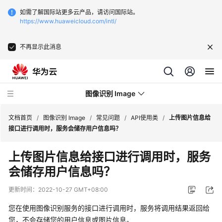
如需了解国际站更多云产品，请访问国际站。
https://www.huaweicloud.com/intl/
不再显示此消息
图像识别 Image
文档首页
/
图像识别 Image
/
常见问题
/
API使用类
/
上传图片信息给
接口进行调用时，服务会储存用户信息吗？
最
上传图片信息给接口进行调用时，服务
新
会储存用户信息吗？
动
态
更新时间：
2022-10-27 GMT+08:00
服
您在使用图像识别服务的接口进行调用时，服务将调用结果返回给
务
您，不会存储您的用户信息或图片信息。