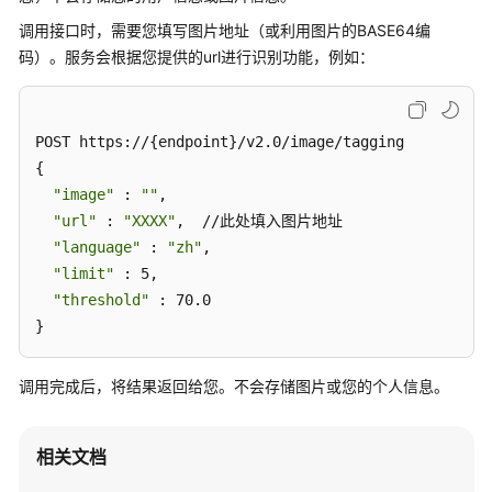
公
调用接口时，需要您填写图片地址（或利用图片的BASE64编
告
码）。服务会根据您提供的url进行识别功能，例如：
产
品
介
POST https://{endpoint}/v2.0/image/tagging

绍
{

"image"
 : 
""
,

快
"url"
 : 
"XXXX"
,  //此处填入图片地址

速
"language"
 : 
"zh"
,

入
"limit"
 : 5,

门
"threshold"
 : 70.0

}
用
户
指
调用完成后，将结果返回给您。不会存储图片或您的个人信息。
南
API
相关文档
参