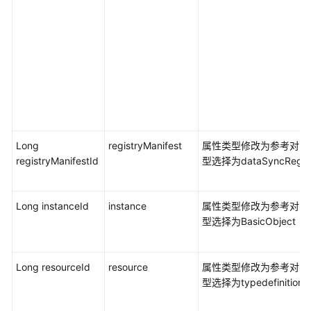
践
开
发
指
南
API
参
Long
registryManifest
属性类型修改为参考对象
考
registryManifestId
型选择为dataSyncRegistr
SDK
参
Long instanceId
instance
属性类型修改为参考对象
考
型选择为BasicObject
常
见
Long resourceId
resource
属性类型修改为参考对象
问
型选择为typedefinition
题