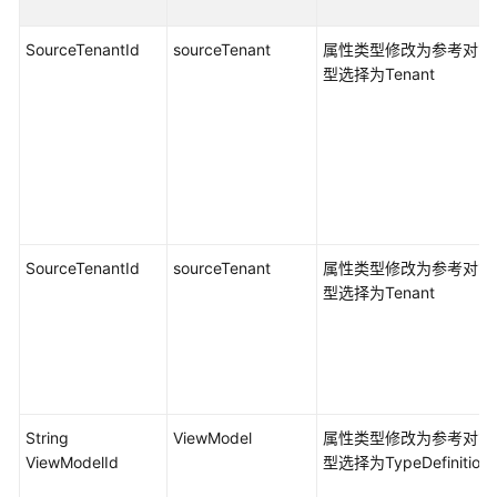
擎
用
SourceTenantId
sourceTenant
属性类型修改为参考对象
户
型选择为Tenant
指
南
数
字
主
线
SourceTenantId
sourceTenant
属性类型修改为参考对象
引
型选择为Tenant
擎
用
户
指
南
String
ViewModel
属性类型修改为参考对象
最
ViewModelId
型选择为TypeDefinition
佳
实