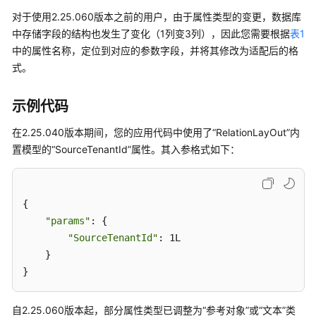
对于使用2.25.060版本之前的用户，由于属性类型的变更，数据库
中存储字段的结构也发生了变化（1列变3列），因此您需要根据
表1
中的属性名称，定位到对应的参数字段，并将其修改为适配后的格
式。
示例代码
在2.25.040版本期间，您的应用代码中使用了
“RelationLayOut”
内
置模型的
“SourceTenantId”
属性。其入参格式如下：
{

"params"
: {

"SourceTenantId"
: 1L

    }

}
自2.25.060版本起，部分属性类型已调整为
“参考对象”
或
“文本”
类