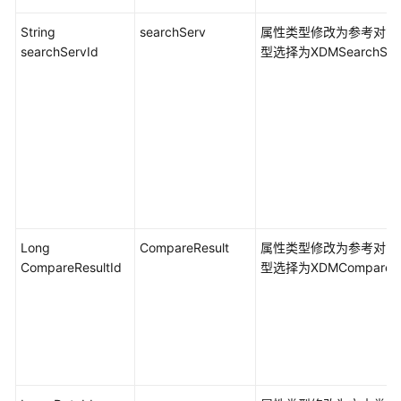
模
String
searchServ
属性类型修改为参考对象
引
searchServId
型选择为XDMSearchServ
擎
相
关
问
题
数
字
主
线
Long
CompareResult
属性类型修改为参考对象
引
CompareResultId
型选择为XDMCompareRe
擎
相
关
问
题
流