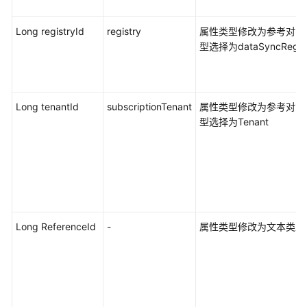
一
般
Long registryId
registry
属性类型修改为参考对象
性
型选择为dataSyncRegist
相
关
问
题
Long tenantId
subscriptionTenant
属性类型修改为参考对象
型选择为Tenant
计
量
计
费
相
关
问
Long ReferenceId
-
属性类型修改为文本类型
题
数
据
建