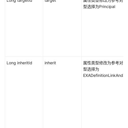
Long targetId
target
属性类型修改为参考对象
协
型选择为Principal
议
（SLA）
白
皮
书
资
源
Long inheritId
inherit
属性类型修改为参考对象
支
型选择为
持
EXADefinitionLinkAndX
区
域
系
统
权
限