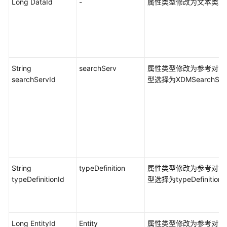
Long DataId
-
属性类型修改为文本类型
程
引
擎
相
关
问
String
searchServ
属性类型修改为参考对象
题
searchServId
型选择为XDMSearchServ
API
相
关
问
题
文
String
typeDefinition
属性类型修改为参考对象
档
typeDefinitionId
型选择为typeDefinition
下
载
Long EntityId
Entity
属性类型修改为参考对象