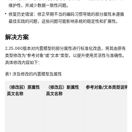
说
维护性，并减少数据一致性问题。
明
修复历史错误：修正早期不当的编码习惯导致的部分属性未遵循
快
最佳实践的问题，这些问题可能影响系统的稳定性和扩展性。
速
入
解决方案
门
2.25.060版本对内置模型的部分属性进行标准化改造，将其由原有
控
类型修改为
“参考对象”
或
“文本”
类型，以提升使用灵活性与准确性。
制
具体修改内容如下：
台
操
表1
涉及修改的内置模型及属性
作
指
（修改前）原属性
（修改后）新属性
参考对象/文本类型说明
南
英文名称
英文名称
数
据
建
模
引