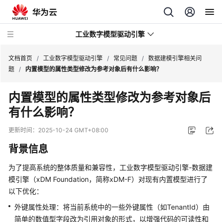
工业数字模型驱动引擎
文档首页
/
工业数字模型驱动引擎
/
常见问题
/
数据建模引擎相关问
题
/
内置模型的属性类型修改为参考对象后有什么影响？
最
内置模型的属性类型修改为参考对象后
新
有什么影响？
动
态
更新时间：
2025-10-24 GMT+08:00
产
背景信息
品
介
为了提高系统的整体质量和兼容性，
工业数字模型驱动引擎-数据建
绍
模引擎（xDM Foundation，简称xDM-F）
对现有内置模型进行了
以下优化：
计
外键属性处理：将当前系统中的一些外键属性（如TenantId）由
费
简单的数值型字段改为引用对象的形式，以增强代码的可读性和