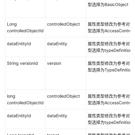
通
型选择为BasicObject
用
参
考
Long
controlledObject
属性类型修改为参考对象
controlledObjectId
型选择为AccessControll
产
品
dataEntityId
dataEntity
属性类型修改为参考对象
术
型选择为typeDefinition
语
String versionId
version
属性类型修改为参考对象
责
型选择为TypeDefinition
任
共
担
long
controlledObject
属性类型修改为参考对象
云
controlledObjectId
型选择为AccessControll
服
dataEntityId
务
dataEntity
属性类型修改为参考对象
等
型选择为typeDefinition
级