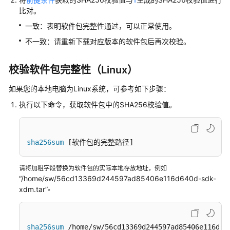
擎
比对。
用
一致：表明软件包完整性通过，可以正常使用。
户
不一致：请重新下载对应版本的软件包后再次校验。
指
南
校验软件包完整性（Linux）
数
如果您的本地电脑为Linux系统，可参考如下步骤：
字
主
执行以下命令，获取软件包中的SHA256校验值。
线
引
擎
sha256sum
 [软件包的完整路径]
用
户
请将加粗字段替换为软件包的实际本地存放地址，例如
指
“/home/sw/56cd13369d244597ad85406e116d640d-sdk-
南
。
xdm.tar”
最
佳
实
sha256sum
 /home/sw/56cd13369d244597ad85406e116d64