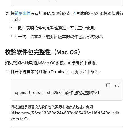
践
将
前提条件
获取的SHA256校验值与
1
生成的SHA256校验值进行
开
比对。
发
一致：表明软件包完整性通过，可以正常使用。
指
不一致：请重新下载对应版本的软件包后再次校验。
南
API
校验软件包完整性（Mac OS）
参
考
如果您的本地电脑为Mac OS系统，可参考如下步骤：
打开系统自带的终端（Terminal），执行以下命令。
SDK
参
考
openssl dgst -sha256 
[软件包的完整路径]
常
请将加粗字段替换为软件包的实际本地存放地址，例如
见
“/Users/sw/56cd13369d244597ad85406e116d640d-sdk-
问
。
xdm.tar”
题