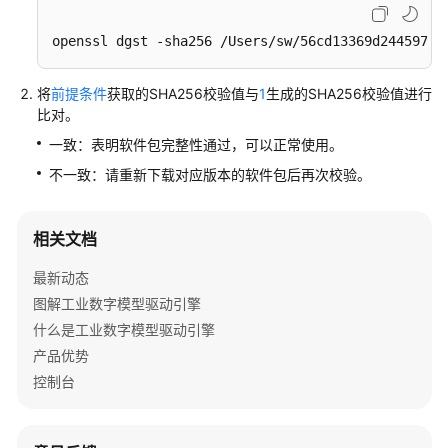
一
openssl dgst -sha256 /Users/sw/56cd13369d244597ad
般
性
相
将
前提条件
获取的SHA256校验值与
1
生成的SHA256校验值进行
关
比对。
问
一致：表明软件包完整性通过，可以正常使用。
题
不一致：请重新下载对应版本的软件包后再次校验。
计
量
相关文档
计
费
最新动态
相
图解工业数字模型驱动引擎
关
什么是工业数字模型驱动引擎
问
题
产品优势
控制台
数
据
建