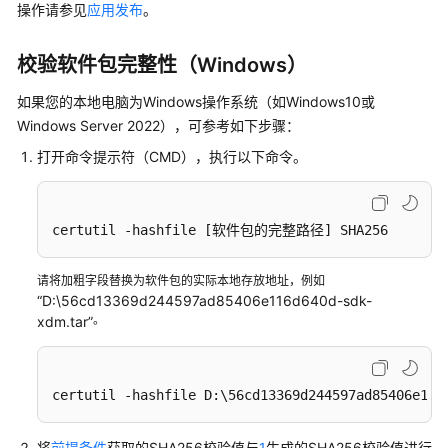
说
操作请参见
应用发布
。
明
校验软件包完整性（Windows）
快
速
如果您的本地电脑为Windows操作系统（如Windows10或
入
Windows Server 2022），可参考如下步骤：
门
打开命令提示符（CMD），执行以下命令。
控
制
台
certutil -hashfile 
[软件包的完整路径]
 SHA256
操
作
请将加粗字段替换为软件包的实际本地存放地址，例如
指
“D:\56cd13369d244597ad85406e116d640d-sdk-
南
。
xdm.tar”
数
据
certutil -hashfile D:\56cd13369d244597ad85406e116
建
模
引
将
前提条件
获取的SHA256校验值与
1
生成的SHA256校验值进行