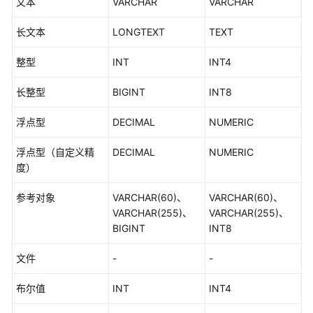
文本
VARCHAR
VARCHAR
介
绍
长文本
LONGTEXT
TEXT
计
整型
INT
INT4
费
说
长整型
BIGINT
INT8
明
浮点型
DECIMAL
NUMERIC
快
速
浮点型（自定义精
DECIMAL
NUMERIC
入
度）
门
参考对象
VARCHAR(60)、
VARCHAR(60)、
控
VARCHAR(255)、
VARCHAR(255)、
制
BIGINT
INT8
台
操
文件
-
-
作
指
布尔值
INT
INT4
南