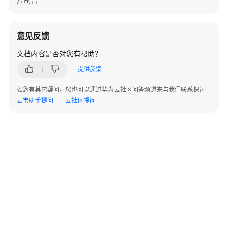
指
南
意见反馈
最
佳
文档内容是否对您有帮助？
实
践
提供反馈
如您有其它疑问，您也可以通过华为云社区问答频道来与我们联系探讨
开
云宝助手提问
云社区提问
发
指
南
API
参
考
SDK
参
考