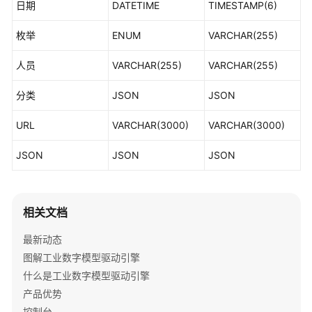
日期
DATETIME
TIMESTAMP(6)
数
枚举
ENUM
VARCHAR(255)
据
建
人员
VARCHAR(255)
VARCHAR(255)
模
引
分类
JSON
JSON
擎
用
URL
VARCHAR(3000)
VARCHAR(3000)
户
指
JSON
JSON
JSON
南
数
字
相关文档
主
线
最新动态
引
图解工业数字模型驱动引擎
擎
什么是工业数字模型驱动引擎
用
产品优势
户
控制台