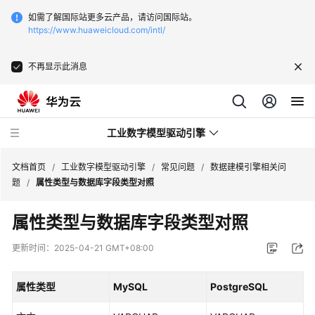
如需了解国际站更多云产品，请访问国际站。
https://www.huaweicloud.com/intl/
不再显示此消息
工业数字模型驱动引擎
文档首页
/
工业数字模型驱动引擎
/
常见问题
/
数据建模引擎相关问
题
/
属性类型与数据库字段类型对照
最
属性类型与数据库字段类型对照
新
动
更新时间：
2025-04-21 GMT+08:00
态
属性类型
MySQL
PostgreSQL
产
品