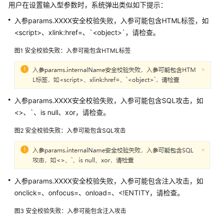
介
用户在设置输入型参数时，系统弹出类似如下提示：
绍
入参params.XXXX安全校验失败，入参可能包含HTML标签，如
<script>、xlink:href=、`<object>`，请检查。
计
费
图1
安全校验失败：入参可能包含HTML标签
说
明
快
入参params.XXXX安全校验失败，入参可能包含SQL攻击，如
速
<>、`、is null、xor，请检查。
入
门
图2
安全校验失败：入参可能包含SQL攻击
控
制
台
入参params.XXXX安全校验失败，入参可能包含注入攻击，如
操
作
onclick=、onfocus=、onload=、<!ENTITY，请检查。
指
图3
安全校验失败：入参可能包含注入攻击
南