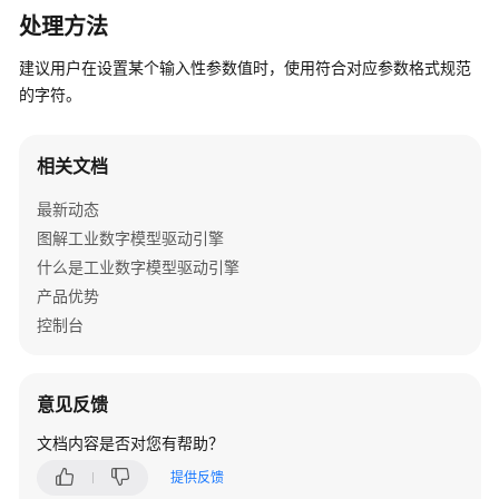
指
处理方法
南
建议用户在设置某个输入性参数值时，使用符合对应参数格式规范
最
的字符。
佳
实
践
相关文档
开
最新动态
发
图解工业数字模型驱动引擎
指
什么是工业数字模型驱动引擎
南
产品优势
控制台
API
参
考
意见反馈
SDK
文档内容是否对您有帮助？
参
考
提供反馈