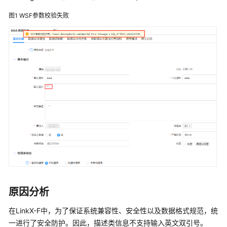
说
明
图1
WSF参数校验失败
快
速
入
门
控
制
台
操
作
指
南
数
原因分析
据
建
在
LinkX-F
中，为了保证系统兼容性、安全性以及数据格式规范，统
模
一进行了安全防护。因此，描述类信息不支持输入英文双引号。
引