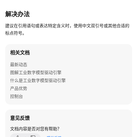
擎
用
解决办法
户
建议在引用语句或表达特定含义时，使用中文双引号或其他合适的
指
标点符号。
南
数
相关文档
字
主
最新动态
线
图解工业数字模型驱动引擎
引
什么是工业数字模型驱动引擎
擎
用
产品优势
户
控制台
指
南
意见反馈
最
文档内容是否对您有帮助？
佳
实