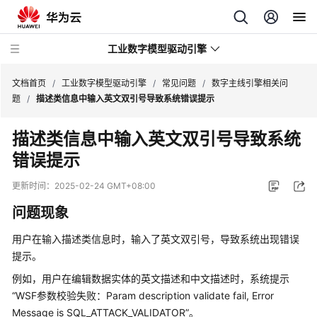
工业数字模型驱动引擎
文档首页
/
工业数字模型驱动引擎
/
常见问题
/
数字主线引擎相关问
题
/
描述类信息中输入英文双引号导致系统错误提示
最
描述类信息中输入英文双引号导致系统
新
错误提示
动
态
更新时间：
2025-02-24 GMT+08:00
产
问题现象
品
介
用户在输入描述类信息时，输入了英文双引号，导致系统出现错误
绍
提示。
例如，用户在编辑数据实体的英文描述和中文描述时，系统提示
计
“WSF参数校验失败：Param description validate fail, Error
费
Message is SQL_ATTACK_VALIDATOR”
。