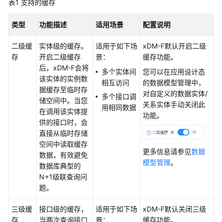
表1
支持的缓存
介
绍
类型
功能描述
适用场景
配置说明
计
二级缓
实体级的缓存。
适用于如下场
xDM-F
默认开启二级
费
存
开启二级缓存
景：
缓存功能。
说
后，
xDM-F
会将
明
多个实体间
您可以在
应用设计态
该实体的实例数
相互访问
的数据模型管理中，
据缓存至临时存
快
对自定义的数据实体/
多个接口调
储空间中。当您
速
关系实体手动关闭此
用相同数据
在调用该实体提
入
功能。
供的接口时，会
门
直接从临时存储
空间中读取缓存
控
更多信息请参见
数据
数据，有效避免
制
模型管理
。
数据库典型的
台
N+1级联查询问
操
题。
作
指
三级缓
接口级的缓存，
适用于如下场
xDM-F
默认关闭三级
南
存
当两次查询接口
景：
缓存功能。