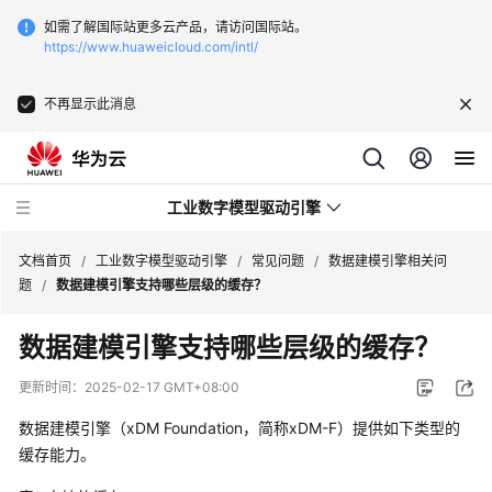
如需了解国际站更多云产品，请访问国际站。
https://www.huaweicloud.com/intl/
不再显示此消息
工业数字模型驱动引擎
文档首页
/
工业数字模型驱动引擎
/
常见问题
/
数据建模引擎相关问
题
/
数据建模引擎支持哪些层级的缓存？
最
数据建模引擎支持哪些层级的缓存？
新
动
更新时间：
2025-02-17 GMT+08:00
态
数据建模引擎（xDM Foundation，简称xDM-F）
提供如下类型的
产
缓存能力。
品