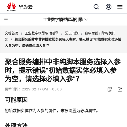
工业数字模型驱动引擎
文档首页
/
工业数字模型驱动引擎
/
常见问题
/
数字主线引擎相关问
题
/
聚合服务编排中非纯脚本服务选择入参时，提示错误“初始数据实体必填
入参为空，请选择必填入参”？
最
新
聚合服务编排中非纯脚本服务选择入参
动
时，提示错误“初始数据实体必填入参
态
为空，请选择必填入参”？
产
品
更新时间：
2025-02-17 GMT+08:00
介
可能原因
绍
初始数据实体作为入参的属性，未被设置为必填属性。
计
费
处理方法