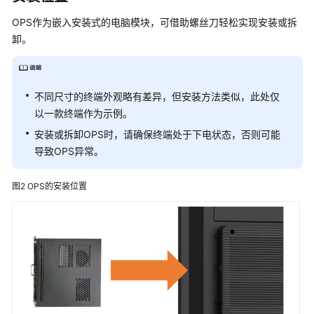
可
靠
OPS作为嵌入安装式的电脑模块，可借助螺丝刀轻松实现安装或拆
性
卸。
操
作
和
不同尺寸的终端外观略有差异，但安装方法类似，此处仅
维
以一款终端作为示例。
护
安装或拆卸OPS时，请确保终端处于下电状态，否则可能
导致OPS异常。
技
术
图2
OPS的安装位置
指
标
产
品
列
表