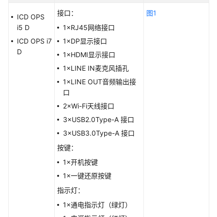
接
入
接口：
图1
ICD OPS
i5 D
1×RJ45网络接口
产
ICD OPS i7
1×DP显示接口
品
D
1×HDMI显示接口
结
构
1×LINE IN麦克风插孔
1×LINE OUT音频输出接
外
口
观
2×Wi-Fi天线接口
3×USB2.0Type-A 接口
接
口
3×USB3.0Type-A 接口
与
按键：
功
1×开机按键
能
模
1×一键还原按键
块
指示灯：
1×通电指示灯（绿灯）
指