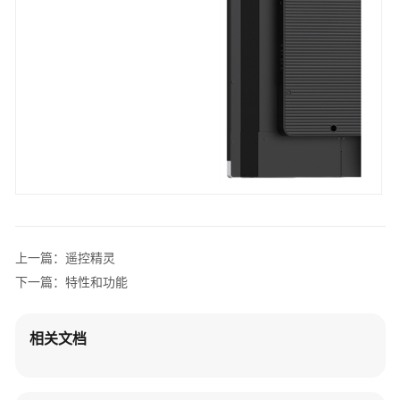
API
参
考
SDK
参
考
Demo
IdeaManager
企
上一篇：遥控精灵
业
下一篇：特性和功能
微
定
制
相关文档
文
档