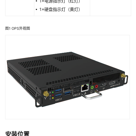
示
1×电源指示灯（红灯）
灯
1×硬盘指示灯（黄灯）
遥
控
图1
OPS外观图
精
灵
OPS
特
性
和
功
能
安
全
性
和
安装位置