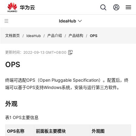
IdeaHub
文档首页
/
IdeaHub
/
产品介绍
/
产品结构
/
OPS
更新时间：
2022-09-13 GMT+08:00
产
品
OPS
介
绍
终端可选配OPS（Open Pluggable Specification）。配置后，终
端可以基于OPS支持Windows系统，安装与运行第三方软件。
产
品
特
外观
点
表1
OPS主要信息
平
台
OPS名称
前面板主要模块
外观图