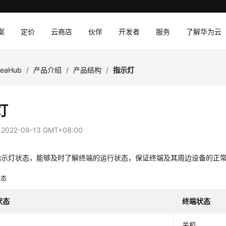
案
定价
云商店
伙伴
开发者
服务
了解华为云
deaHub
/
产品介绍
/
产品结构
/
指示灯
灯
：
2022-09-13 GMT+08:00
指示灯状态，能够及时了解终端的运行状态，保证终端及其周边设备的正
状态
状态
终端状态
关机