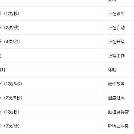
（1次/秒）
正在诊断
（2次/秒）
正在启动
（4次/秒）
正在升级
亮
正常工作
吸灯
休眠
（1次/5秒）
硬件故障
（2次/5秒）
温度过高
（1次/秒）
触控屏异常
（2次/秒）
IP地址冲突