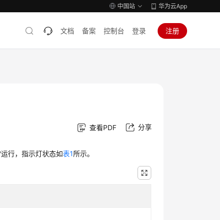
中国站
华为云App
文档
备案
控制台
登录
注册
分享
查看PDF
常运行，指示灯状态如
表1
所示。