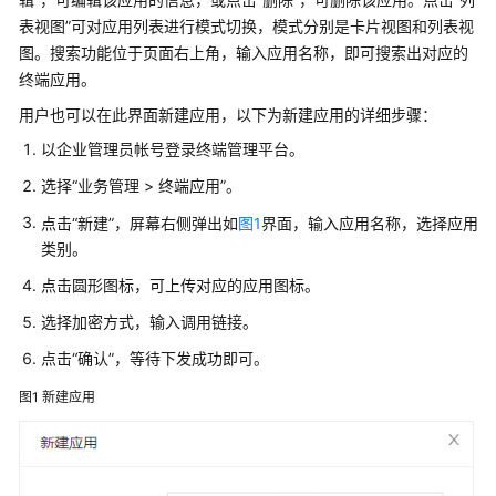
考
表视图”可对应用列表进行模式切换，模式分别是卡片视图和列表视
图。搜索功能位于页面右上角，输入应用名称，即可搜索出对应的
SDK
终端应用。
参
考
用户也可以在此界面新建应用，以下为新建应用的详细步骤：
以企业管理员帐号登录终端管理平台。
Demo
选择“业务管理 > 终端应用”。
IdeaManager
点击“新建”，屏幕右侧弹出如
图1
界面，输入应用名称，选择应用
类别。
从
点击圆形图标，可上传对应的应用图标。
这
里
选择加密方式，输入调用链接。
开
点击“确认”，等待下发成功即可。
始
图1
新建应用
新
手
指
引