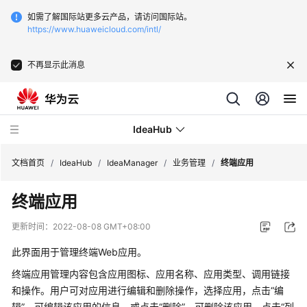
如需了解国际站更多云产品，请访问国际站。
https://www.huaweicloud.com/intl/
不再显示此消息
IdeaHub
文档首页
/
IdeaHub
/
IdeaManager
/
业务管理
/
终端应用
终端应用
产
品
更新时间：
2022-08-08 GMT+08:00
介
绍
此界面用于管理终端Web应用。
终端应用管理内容包含应用图标、应用名称、应用类型、调用链接
API
和操作。用户可对应用进行编辑和删除操作，选择应用，点击“编
参
辑”，可编辑该应用的信息，或点击“删除”，可删除该应用。点击“列