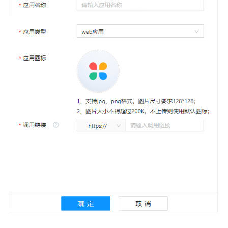
首
页
企
业
管
理
终
端
管
理
业
务
管
理
信