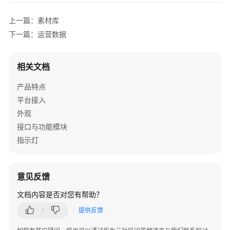
息
窗
上一篇：素材库
下一篇：运营数据
终
端
应
相关文档
用
产品特点
运
平台接入
营
外观
数
接口与功能模块
据
指示灯
企
业
意见反馈
微
定
文档内容是否对您有帮助？
制
提供反馈
文