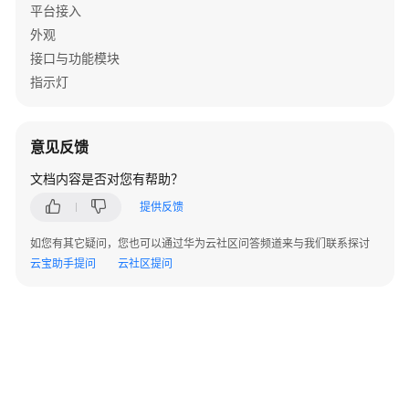
平台接入
设
外观
置
接口与功能模块
霸
指示灯
屏
应
用
意见反馈
包
名
文档内容是否对您有帮助？
提供反馈
查
询
如您有其它疑问，您也可以通过华为云社区问答频道来与我们联系探讨
当
云宝助手提问
云社区提问
前
霸
屏
应
用
包
名