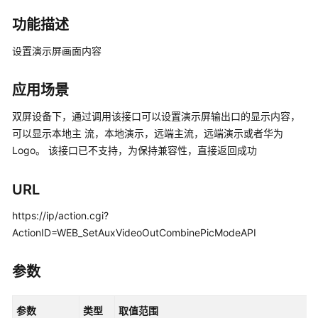
考
功能描述
前
设置演示屏画面内容
言
应用场景
简
介
双屏设备下，通过调用该接口可以设置演示屏输出口的显示内容，
可以显示本地主 流，本地演示，远端主流，远端演示或者华为
开
Logo。 该接口已不支持，为保持兼容性，直接返回成功
发
指
南
URL
https://ip/action.cgi?
HTTP
API
ActionID=WEB_SetAuxVideoOutCombinePicModeAPI
接
口
参数
函
参数
数
类型
取值范围