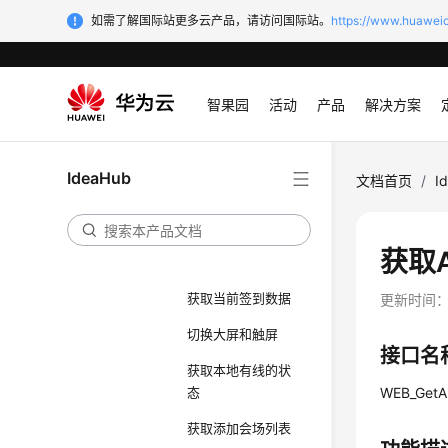
恢复出厂配置
如需了解国际站更多云产品，请访问国际站。
https://www.huaweic
USB导入配置接口
取消导入USB 配置
智果园
活动
产品
解决方案
设置TOUCH 版本
型号信息
IdeaHub
文档首页
/
I
设置TOUCH 升级
下载安装的结果
设置TOUCH升级进
获取
度
获取当前签到数据
更新时间
切换大屏和触屏
接口名
获取本地有线的状
态
WEB_Get
获取添加会场列表