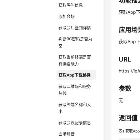
功能描
获取呼叫信息
获取App
添加会场
获取会后签到详情
应用场
判断RC密码是否为
获取App
空
获取当前终端是否
URL
有选看能力
https://i
获取App下载路径
获取二维码和服务
参数
热线
无
获取终端名称和大
小
返回值
获取会议记录信息
表1
获取Ap
会场静音