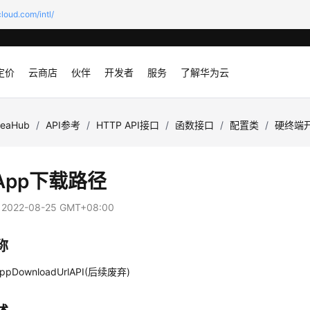
loud.com/intl/
定价
云商店
伙伴
开发者
服务
了解华为云
deaHub
/
API参考
/
HTTP API接口
/
函数接口
/
配置类
/
硬终端
App下载路径
：
2022-08-25 GMT+08:00
称
AppDownloadUrlAPI(后续废弃)