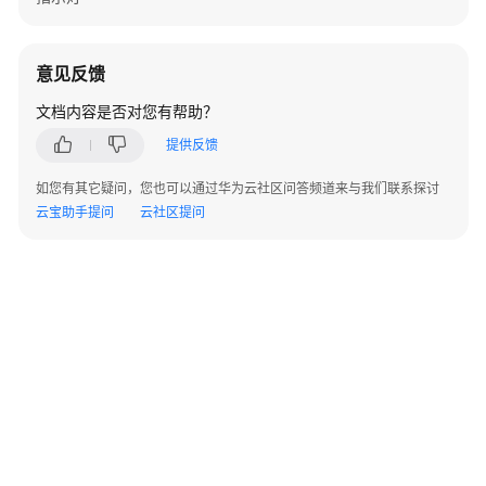
设
置
意见反馈
霸
屏
文档内容是否对您有帮助？
应
提供反馈
用
包
如您有其它疑问，您也可以通过华为云社区问答频道来与我们联系探讨
名
云宝助手提问
云社区提问
查
询
当
前
霸
屏
应
用
包
名