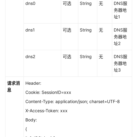
dns0
可选
String
无
DNS服
会
务器地
议
址1
控
制
dns1
可选
String
无
DNS服
类
务器地
址2
图
像
dns2
可选
String
无
DNS服
与
务器地
声
址3
音
类
请求消
Header:
息
Cookie: SessionID=xxx
版
本
Content-Type: application/json; charset=UTF-8
与
X-Access-Token: xxx
状
态
Body:
类
{