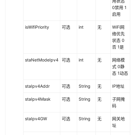
用状态
接
0禁用 1
口
启用
登
isWifiPriority
可选
int
无
WiFi网
录
络优先
认
状态 0
证
否 1是
类
staNetModeIpv4
可选
int
无
网络模
通
式 0静
讯
态 1动态
录
类
staIpv4Addr
可选
String
无
IP地址
会
staIpv4Mask
可选
String
无
子网掩
议、
码
呼
叫
staIpv4GW
可选
String
无
网关地
类
址