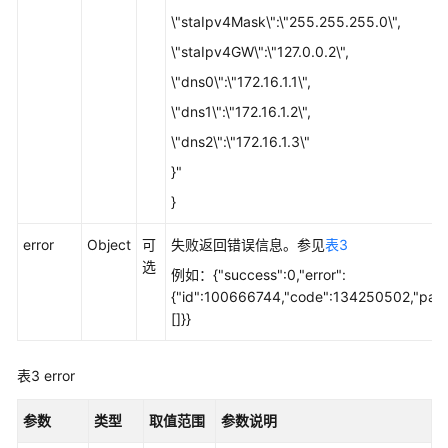
\"staIpv4Mask\":\"255.255.255.0\",
设
置
\"staIpv4GW\":\"127.0.0.2\",
HDMI
\"dns0\":\"172.16.1.1\",
有
\"dns1\":\"172.16.1.2\",
线
投
\"dns2\":\"172.16.1.3\"
屏
}"
窗
}
口
大
error
Object
可
失败返回错误信息。参见
表3
小
选
和
例如：{"success":0,"error":
位
{"id":100666744,"code":134250502,"par
置
[]}}
查
表3
error
询
终
参数
类型
取值范围
参数说明
端