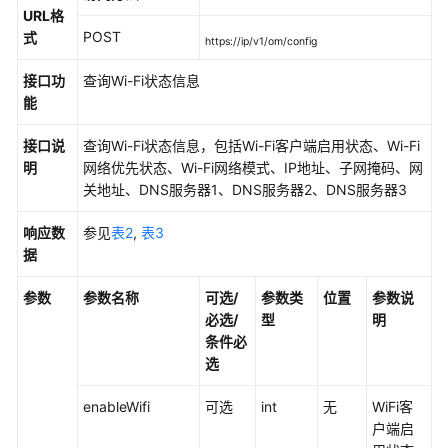
考
URL格
POST
式
https://ip/v1/om/config
前
言
接口功
查询Wi-Fi状态信息
能
简
接口说
介
查询Wi-Fi状态信息，包括Wi-Fi客户端启用状态、Wi-Fi
明
网络优先状态、Wi-Fi网络模式、IP地址、子网掩码、网
关地址、DNS服务器1、DNS服务器2、DNS服务器3
开
发
响应数
参见
表2
,
表3
指
据
南
参数
参数名称
可选/
参数类
位置
参数说
HTTP
必选/
型
明
API
条件必
接
选
口
enableWifi
可选
int
无
WiFi客
函
户端启
数