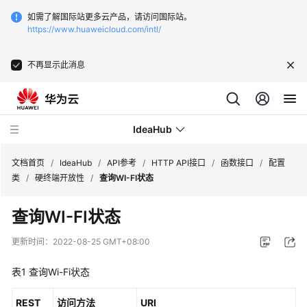
如需了解国际站更多云产品，请访问国际站。
https://www.huaweicloud.com/intl/
不再显示此消息
IdeaHub
文档首页
/
IdeaHub
/
API参考
/
HTTP API接口
/
函数接口
/
配置
类
/
硬终端开放性
/
查询WI-FI状态
产
查询WI-FI状态
品
介
更新时间：
2022-08-25 GMT+08:00
绍
表1
查询Wi-Fi状态
API
参
REST
访问方法
URI