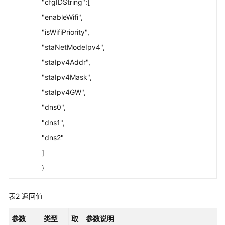
"cfgIDString":[
终
端
"enableWifi",
控
"isWifiPriority",
制
"staNetModeIpv4",
类
"staIpv4Addr",
配
"staIpv4Mask",
置
"staIpv4GW",
类
"dns0",
AI
"dns1",
"dns2"
AGS
]
硬
}
终
端
表2
返回值
开
放
参数
类型
性
取
参数说明