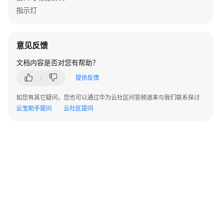
指示灯
结
束
白
板
意见反馈
标
文档内容是否对您有帮助？
注
提供反馈
查
如您有其它疑问，您也可以通过华为云社区问答频道来与我们联系探讨
询
云宝助手提问
云社区提问
入
会
时
隐
藏
提
示
弹
框
配
置