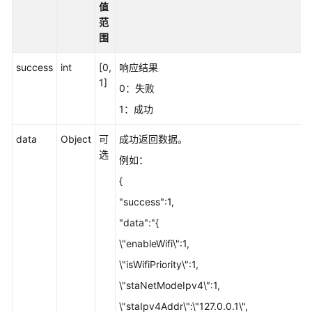
值
范
设
围
置
霸
success
int
[0,
响应结果
屏
1]
应
0：失败
用
1：成功
包
名
data
Object
可
成功返回数据。
选
例如：
查
询
{
当
"success":1,
前
"data":"{
霸
屏
\"enableWifi\":1,
应
\"isWifiPriority\":1,
用
包
\"staNetModeIpv4\":1,
名
\"staIpv4Addr\":\"127.0.0.1\",