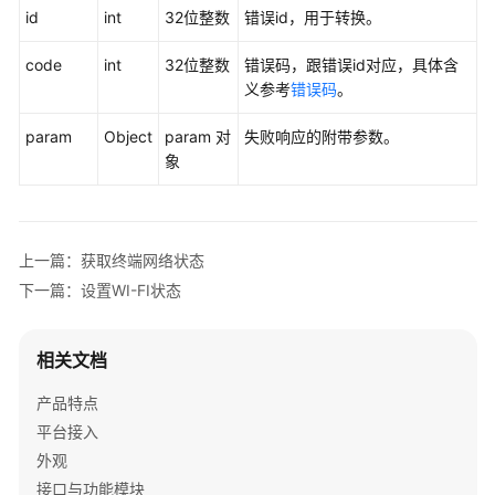
光
id
int
32位整数
错误id，用于转换。
感
信
code
int
32位整数
错误码，跟错误id对应，具体含
息
义参考
错误码
。
查
param
Object
param 对
失败响应的附带参数。
询
象
白
板
标
注
上一篇：获取终端网络状态
状
下一篇：设置WI-FI状态
态
开
相关文档
始
白
产品特点
板
平台接入
标
外观
注
接口与功能模块