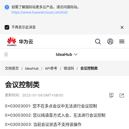
如需了解国际站更多云产品，请访问国际站。
https://www.huaweicloud.com/intl/
不再显示此消息
IdeaHub
文档首页
/
IdeaHub
/
API参考
/
错误码
/
会议控制类
会议控制类
产
品
更新时间：
2023-01-06 GMT+08:00
介
绍
0x03003001: 您不在多点会议中无法进行会议控制
0x03003002: 您以纯语音方式入会，无法进行会议控制
API
0x03003003: 当前会议状态不支持该操作
参