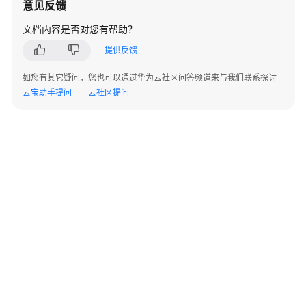
意见反馈
枚
文档内容是否对您有帮助？
举
提供反馈
定
义
如您有其它疑问，您也可以通过华为云社区问答频道来与我们联系探讨
云宝助手提问
云社区提问
错
误
码
登
录
类
配
置
类
会
©2026 Huaweicloud.com 版权所有
黔ICP备20004760号-14
苏B2-20130048号
议
A2.B1.B2-20070312