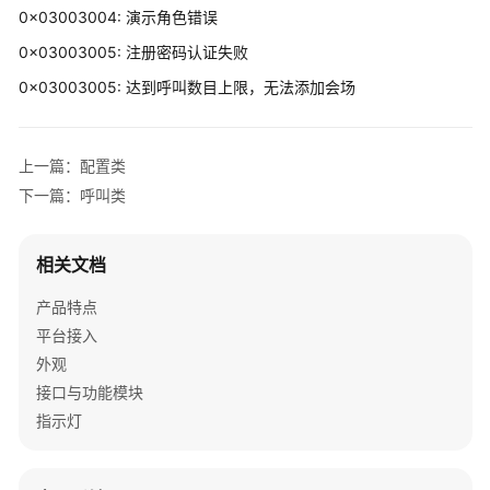
考
0x03003004: 演示角色错误
0x03003005: 注册密码认证失败
前
言
0x03003005: 达到呼叫数目上限，无法添加会场
简
介
上一篇：配置类
下一篇：呼叫类
开
发
指
相关文档
南
产品特点
HTTP
平台接入
API
外观
接
接口与功能模块
口
指示灯
邮
箱