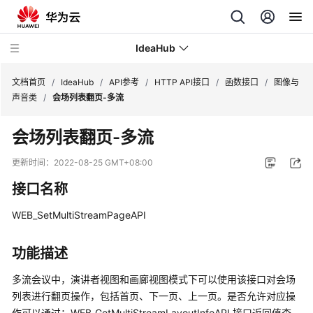
IdeaHub
文档首页
/
IdeaHub
/
API参考
/
HTTP API接口
/
函数接口
/
图像与
声音类
/
会场列表翻页-多流
产
会场列表翻页-多流
品
介
更新时间：
2022-08-25 GMT+08:00
绍
接口名称
API
WEB_SetMultiStreamPageAPI
参
考
功能描述
前
多流会议中，演讲者视图和画廊视图模式下可以使用该接口对会场
言
列表进行翻页操作，包括首页、下一页、上一页。是否允许对应操
作可以通过：WEB_GetMultiStreamLayoutInfoAPI 接口返回值查