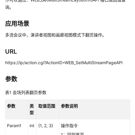
简
询。
介
开
应用场景
发
多流会议中，演讲者视图和画廊视图模式下翻页操作。
指
南
URL
HTTP
API
https://ip/action.cgi?ActionID=WEB_SetMultiStreamPageAPI
接
口
参数
函
表1
会场列表翻页参数
数
接
参数
类
取值范围
参数说明
口
型
登
Param1
int
{1, 2, 3}
操作指令
录
1：回到首页