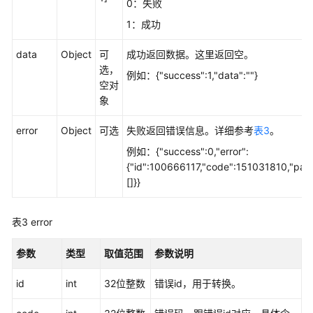
0：失败
图
1：成功
像
与
data
Object
可
成功返回数据。这里返回空。
声
选，
例如：{"success":1,"data":""}
音
空对
类
象
打
error
Object
可选
失败返回错误信息。详细参考
表3
。
开
例如：{"success":0,"error":
MIC
{"id":100666117,"code":151031810,"par
开
[]}}
关
关
表3
error
闭
MIC
参数
类型
取值范围
参数说明
开
关
id
int
32位整数
错误id，用于转换。