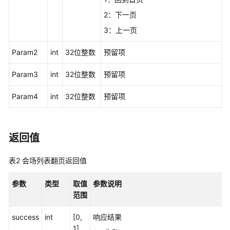
认
证
2：下一页
类
3：上一页
通
Param2
int
32位整数
预留项
讯
录
Param3
int
32位整数
预留项
类
Param4
int
32位整数
预留项
会
议、
呼
返回值
叫
类
表2
会场列表翻页返回值
会
参数
类型
取值
参数说明
议
范围
控
制
success
int
[0,
响应结果
类
1]