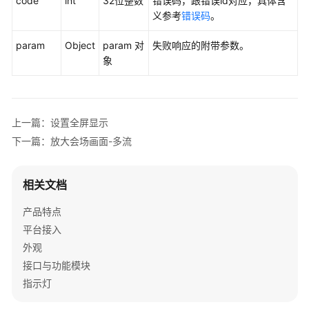
code
int
32位整数
错误码，跟错误id对应，具体含
音
义参考
错误码
。
频
输
param
Object
param 对
失败响应的附带参数。
出
象
设
置
查
上一篇：设置全屏显示
询
是
下一篇：放大会场画面-多流
否
接
相关文档
入
演
产品特点
示
平台接入
输
入
外观
源
接口与功能模块
指示灯
查
询