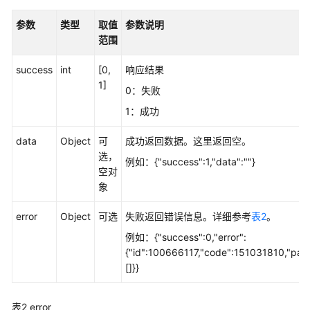
认
证
参数
类型
取值
参数说明
类
范围
通
success
int
[0,
响应结果
讯
1]
0：失败
录
类
1：成功
data
Object
可
成功返回数据。这里返回空。
会
选，
议、
例如：{"success":1,"data":""}
空对
呼
象
叫
类
error
Object
可选
失败返回错误信息。详细参考
表2
。
会
例如：{"success":0,"error":
议
{"id":100666117,"code":151031810,"par
控
[]}}
制
类
表2
error