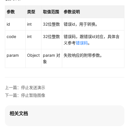
图
参数
类型
取值范围
参数说明
像
与
id
int
32位整数
错误id，用于转换。
声
音
code
int
32位整数
错误码，跟错误id对应，具体含
类
义参考
错误码
。
打
param
Object
param 对
失败响应的附带参数。
开
象
MIC
开
关
上一篇：停止发送演示
关
下一篇：停止暂隐图像
闭
MIC
开
相关文档
关