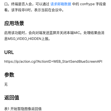
简
口。终端是否入会，可以通过
请求邮箱数据
中的 conftype 字段查
介
看。该字段非0时，表示当前在会议中。
开
应用场景
发
指
启用该功能时，会向对端发送蓝屏并关闭本端MIC。处理结果由消
南
息MSG_VIDEO_HIDDEN上报。
HTTP
API
URL
接
https://ip/action.cgi?ActionID=WEB_StartSendBlueScreenAPI
口
函
参数
数
无
接
口
返回值
登
录
表1
开始暂隐图像返回值