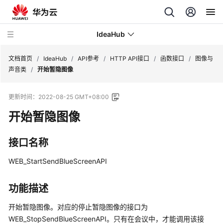
IdeaHub
文档首页
/
IdeaHub
/
API参考
/
HTTP API接口
/
函数接口
/
图像与
声音类
/
开始暂隐图像
产
更新时间：
2022-08-25 GMT+08:00
品
介
开始暂隐图像
绍
接口名称
API
参
WEB_StartSendBlueScreenAPI
考
功能描述
前
言
开始暂隐图像。对应的停止暂隐图像的接口为
WEB_StopSendBlueScreenAPI。只有在会议中，才能调用该接