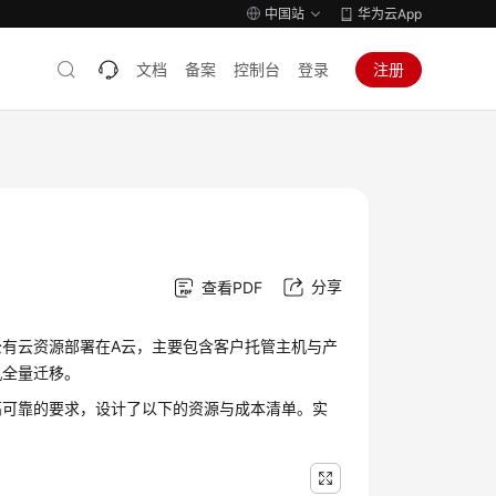
中国站
华为云App
文档
备案
控制台
登录
注册
分享
查看PDF
有云资源部署在A云，主要包含客户托管主机与产
机全量迁移。
高可靠的要求，设计了以下的资源与成本清单。实