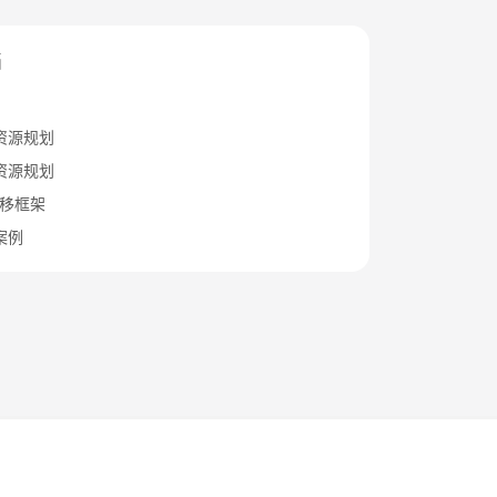
档
资源规划
资源规划
迁移框架
案例
法律条文
隐私政策