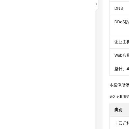
DNS
DDoS
企业主
Web应
总计
：
4
本案例所
表2
专业服
类别
上云迁