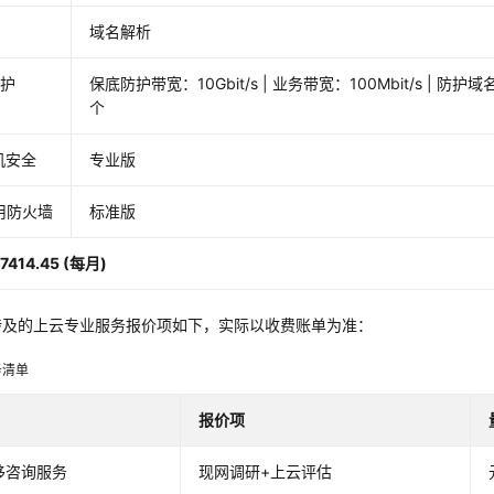
域名解析
防护
保底防护带宽：10Gbit/s | 业务带宽：100Mbit/s | 防护
个
机安全
专业版
用防火墙
标准版
7414.45 (每月)
涉及的上云专业服务报价项如下，实际以收费账单为准：
务清单
报价项
移咨询服务
现网调研+上云评估