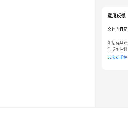
意见反馈
文档内容是
如您有其它
们联系探讨
云宝助手提
©2026 Huaweicloud.com 版权所有
黔ICP备20004760号-
增值电信业务经营许可证：B1.B2-20200593 | 代理域名