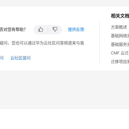
相关文
方案概述
否对您有帮助？
提供反馈
基础网络
疑问，您也可以通过华为云社区问答频道来与我
基础服务
CMF 云
问
云社区提问
迁移项目
14
苏B2-20130048号
A2.B1.B2-20070312
注册服务机构：新网、西数