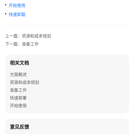
别
开始使用
与
快速卸载
验
真
内
上一篇：资源和成本规划
容
下一篇：准备工作
审
核-
图
相关文档
片
方案概述
审
核
资源和成本规划
准备工作
人
快速部署
证
开始使用
核
身
解
意见反馈
决