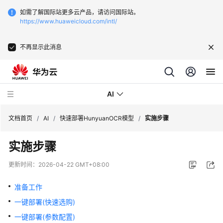
如需了解国际站更多云产品，请访问国际站。
https://www.huaweicloud.com/intl/
不再显示此消息
AI
文档首页
/
AI
/
快速部署HunyuanOCR模型
/
实施步骤
实施步骤
文
字
更新时间：
2026-04-22 GMT+08:00
识
别-
准备工作
发
一键部署(快速选购)
票
识
一键部署(参数配置)