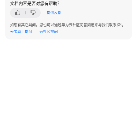
方
文档内容是否对您有帮助？
案
提供反馈
语
如您有其它疑问，您也可以通过华为云社区问答频道来与我们联系探讨
音
云宝助手提问
云社区提问
识
别-
客
服
中
心
语
音
质
检
语
音
©2026 Huaweicloud.com 版权所有
识
黔ICP备20004760号-14
苏B2-20130048号
A2.B1.B2-20070312
别-
增值电信业务经营许可证：B1.B2-20200593 | 代理域名注册服务机构：新网、西数
隐