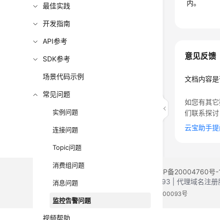
内。
最佳实践
开发指南
API参考
意见反馈
SDK参考
场景代码示例
文档内容是
常见问题
如您有其它
实例问题
们联系探讨
云宝助手提
连接问题
Topic问题
消费组问题
©2026 Huaweicloud.com 版权所有
黔ICP备20004760号-
增值电信业务经营许可证：B1.B2-20200593 | 代理域名
消息问题
电子营业执照
贵公网安备 52990002000093号
监控告警问题
视频帮助