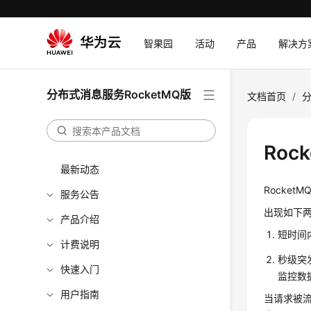
智果园
活动
产品
解决方
分布式消息服务RocketMQ版
文档首页
/
分
Roc
最新动态
Rocket
服务公告
出现如下
产品介绍
短时间
计费说明
秒级突
快速入门
监控数
用户指南
当请求被流