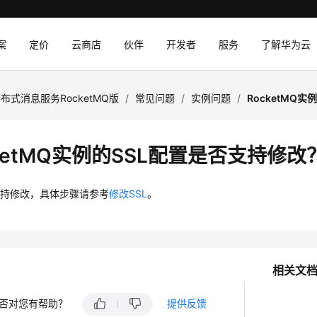
案
定价
云商店
伙伴
开发者
服务
了解华为云
布式消息服务RocketMQ版
/
常见问题
/
实例问题
/
RocketMQ
cketMQ实例的SSL配置是否支持修改
支持修改，具体步骤请参考
修改SSL
。
相关文
否对您有帮助？
提供反馈