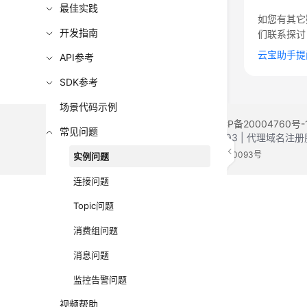
最佳实践
如您有其它
开发指南
们联系探讨
云宝助手提
API参考
SDK参考
场景代码示例
©2026 Huaweicloud.com 版权所有
黔ICP备20004760号-
常见问题
增值电信业务经营许可证：B1.B2-20200593 | 代理域名
电子营业执照
贵公网安备 52990002000093号
实例问题
连接问题
Topic问题
消费组问题
消息问题
监控告警问题
视频帮助